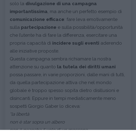
solo la
divulgazione di una campagna
importantissima
, ma anche un perfetto esempio di
comunicazione efficace
: fare leva emotivamente
sulla
partecipazione
e sulla possibilità/opportunità
che l’utente ha di fare la differenza, esercitare una
propria capacità di
incidere sugli eventi
aderendo
alle iniziative proposte.
Questa campagna sembra richiamare la nostra
attenzione su quanto
la tutela dei diritti umani
possa passare, in varie proporzioni, dalle mani di tutti,
da quella partecipazione attiva che nel mondo
globale è troppo spesso sopita dietro disillusioni e
disincanti. Eppure in tempi mediaticamente meno
sospetti Giorgio Gaber lo diceva:
“la libertà
non è star sopra un albero
non è neanche il volo di un moscone