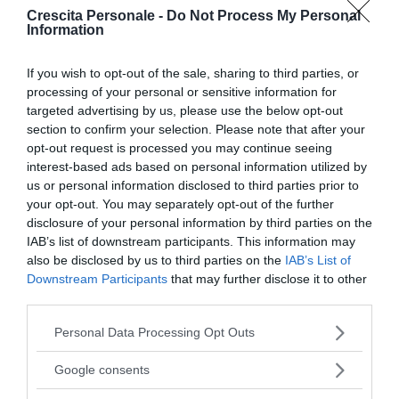
la libertà non è uno spazio libero
Crescita Personale -
Do Not Process My Personal
Information
Continua a leggere dopo la pubblicità
If you wish to opt-out of the sale, sharing to third parties, or
processing of your personal or sensitive information for
targeted advertising by us, please use the below opt-out
section to confirm your selection. Please note that after your
libertà è partecipazione”
opt-out request is processed you may continue seeing
interest-based ads based on personal information utilized by
Guarda il video di Amnesty International
us or personal information disclosed to third parties prior to
your opt-out. You may separately opt-out of the further
disclosure of your personal information by third parties on the
IAB’s list of downstream participants. This information may
also be disclosed by us to third parties on the
IAB’s List of
Downstream Participants
that may further disclose it to other
third parties.
Please note that this website/app uses one or more Google
Personal Data Processing Opt Outs
services and may gather and store information including but
not limited to your visit or usage behaviour. You may click to
Google consents
grant or deny consent to Google and its third-party tags to