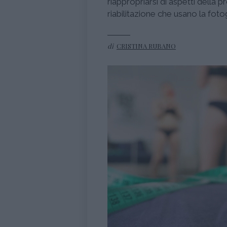
riappropriarsi di aspetti della p
riabilitazione che usano la fot
di
CRISTINA RUBANO