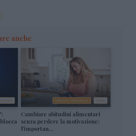
are anche
COLOGIA
CRESCITA PERSONALE
VARIE
":
Cambiare abitudini alimentari
sblocca
senza perdere la motivazione:
l'importan...