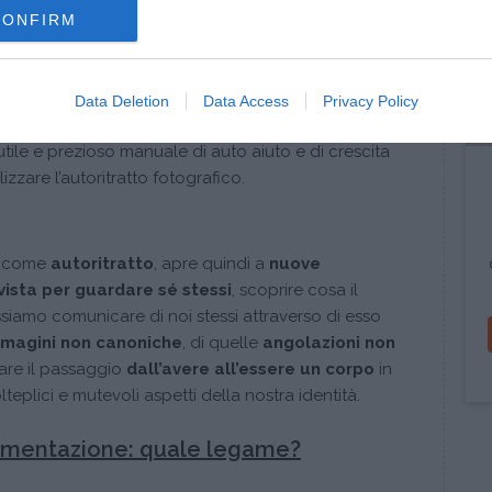
ivo ed efficace
ad integrazione dei più
CONFIRM
eutici
per recuperare e rappresentare da
etti solo in primo luogo fisici, ma sostanzialmente
della propria identità come sostiene
Fabio Piccini
Data Deletion
Data Access
Privacy Policy
da all’uso dell’autoritratto fotografico per la scoperta
utile e prezioso manuale di auto aiuto e di crescita
izzare l’autoritratto fotografico.
i alimentari: “essere” un corpo
ta come
autoritratto
, apre quindi a
nuove
 vista per guardare sé stessi
, scoprire cosa il
siamo comunicare di noi stessi attraverso di esso
magini non canoniche
, di quelle
angolazioni non
are il passaggio
dall’avere all’essere un corpo
in
eplici e mutevoli aspetti della nostra identità.
alimentazione: quale legame?