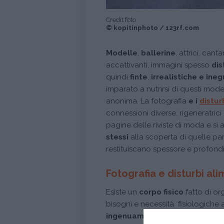
Credit foto
© kopitinphoto / 123rf.com
Modelle
,
ballerine
, attrici, can
accattivanti, immagini spesso
dis
quindi
finte
,
irrealistiche e ineg
imparato a nutrirsi di questi modell
anonima. La fotografia
e i
distur
connessioni diverse, rigeneratric
pagine delle riviste di moda e si
stessi
alla scoperta di quelle par
restituiscano spessore e profond
Fotografia e disturbi al
Esiste un
corpo fisico
fatto di org
bisogni e necessità fisiologiche
ingenuamente si potrebbe rite