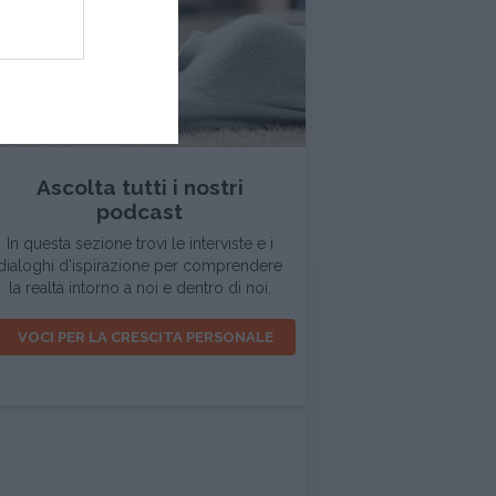
INTERVISTA
Ascolta tutti i nostri
podcast
In questa sezione trovi le interviste e i
dialoghi d'ispirazione per comprendere
la realtà intorno a noi e dentro di noi.
VOCI PER LA CRESCITA PERSONALE