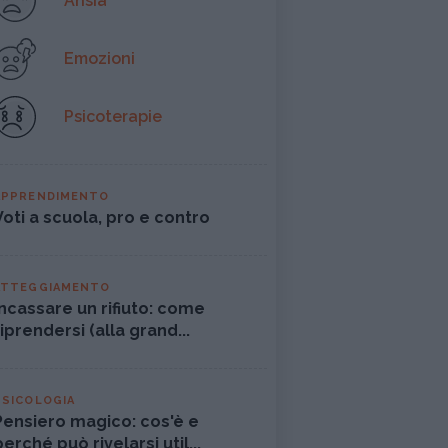
Ansia
Emozioni
Psicoterapie
APPRENDIMENTO
Voti a scuola, pro e contro
ATTEGGIAMENTO
Incassare un rifiuto: come
riprendersi (alla grand...
PSICOLOGIA
Pensiero magico: cos'è e
perché può rivelarsi util...