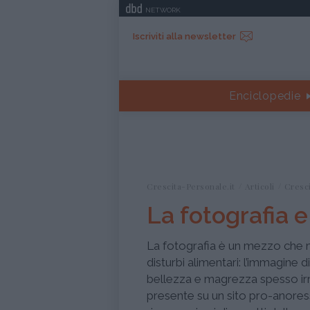
NETWORK
Iscriviti alla newsletter
Enciclopedie
Crescita-Personale.it
Articoli
Cresc
La fotografia e
La fotografia è un mezzo che m
disturbi alimentari: l’immagine d
bellezza e magrezza spesso irr
presente su un sito pro-anoress