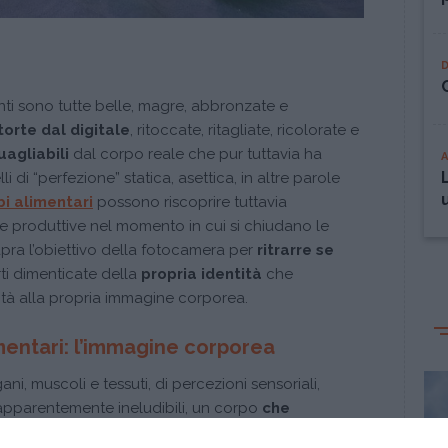
tanti sono tutte belle, magre, abbronzate e
torte dal digitale
, ritoccate, ritagliate, ricolorate e
uagliabili
dal corpo reale che pur tuttavia ha
i di “perfezione” statica, asettica, in altre parole
bi alimentari
possono riscoprire tuttavia
i e produttive nel momento in cui si chiudano le
 apra l’obiettivo della fotocamera per
ritrarre se
ti dimenticate della
propria identità
che
ità alla propria immagine corporea.
imentari: l’immagine corporea
ani, muscoli e tessuti, di percezioni sensoriali,
 apparentemente ineludibili, un corpo
che
nere “oggettivo”
, il corpo “è o non-è” nella misura