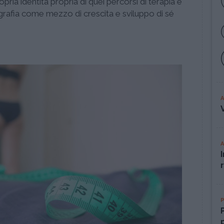
ropria identità propria di quei percorsi di terapia e
ografia come mezzo di crescita e sviluppo di sé