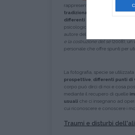
rappresentare un metodo innovat
tradizionali metodi psicoterap
differenti angolazioni
quegli asp
psicologici del proprio corpo e 
autore del volume
Ri-Vedersi, gui
e la costruzione del sé
(2008), un 
personale che offre spunti per util
Fotografia e disturb
La fotografia, specie se utilizza
prospettive
,
differenti punti di
corpo può dirci di noi e cosa pos
mediante il recupero di quelle
im
usuali
che ci insegnano ad oper
cui riconoscere e conoscere i molt
Traumi e disturbi dell'