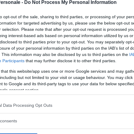
Personale -
Do Not Process My Personal Information
i occhi nella sua incontestabile materialità. Eppure
icologico fatto di vissuti
, emozioni, sentimenti
cola ad esso fino a diventare un tutt’uno col primo:
to opt-out of the sale, sharing to third parties, or processing of your per
formation for targeted advertising by us, please use the below opt-out s
uto, cioè, che ognuno di noi ha del proprio corpo,
r selection. Please note that after your opt-out request is processed y
opria fisicità
mediata dal rapporto che si ha con
eing interest-based ads based on personal information utilized by us or
 sfaccettature della propria identità, dai significati
disclosed to third parties prior to your opt-out. You may separately opt-
ti alle tante vicende che il corpo ha attraversato.
losure of your personal information by third parties on the IAB’s list of
. This information may also be disclosed by us to third parties on the
IA
nua a leggere dopo la pubblicità
Participants
that may further disclose it to other third parties.
 that this website/app uses one or more Google services and may gath
including but not limited to your visit or usage behaviour. You may click 
 to Google and its third-party tags to use your data for below specifi
ogle consent section.
 cibo buono da vedere è anche
l Data Processing Opt Outs
mentari in psicoterapia
consents
rapeutico-riabilitativo dei disturbi alimentari può