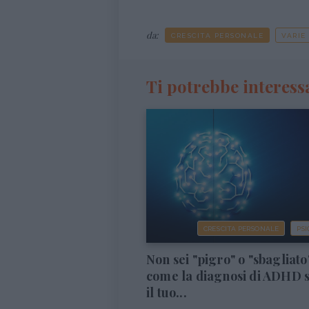
da:
CRESCITA PERSONALE
VARIE
Ti potrebbe interess
CRESCITA PERSONALE
PSI
Non sei "pigro" o "sbagliato
come la diagnosi di ADHD 
il tuo...