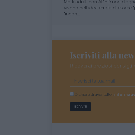
Molti adulti con ADHD non diagn
vivono nell'idea errata di essere "
"incon...
Iscriviti alla new
Riceverai preziosi consigli 
Dichiaro di aver letto l’
informati
ISCRIVITI