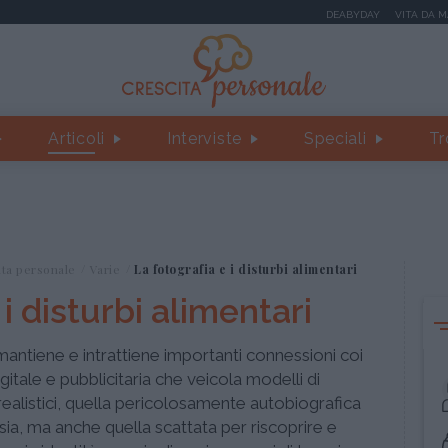
DEABYDAY
VITA DA 
Articoli
Interviste
Speciali
Tr
ita personale
Varie
La fotografia e i disturbi alimentari
 i disturbi alimentari
antiene e intrattiene importanti connessioni coi
igitale e pubblicitaria che veicola modelli di
ealistici, quella pericolosamente autobiografica
ia, ma anche quella scattata per riscoprire e