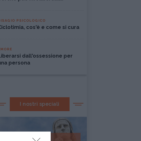
DISAGIO PSICOLOGICO
Ciclotimia, cos'è e come si cura
AMORE
Liberarsi dall'ossessione per
una persona
I nostri speciali