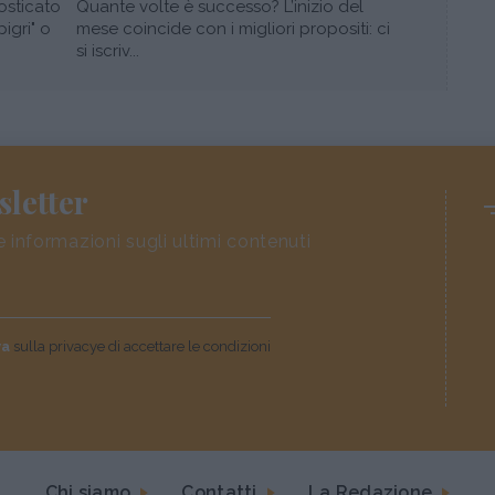
osticato
Quante volte è successo? L’inizio del
pigri" o
mese coincide con i migliori propositi: ci
si iscriv...
sletter
e informazioni sugli ultimi contenuti
va
sulla privacye di accettare le condizioni
Chi siamo
Contatti
La Redazione