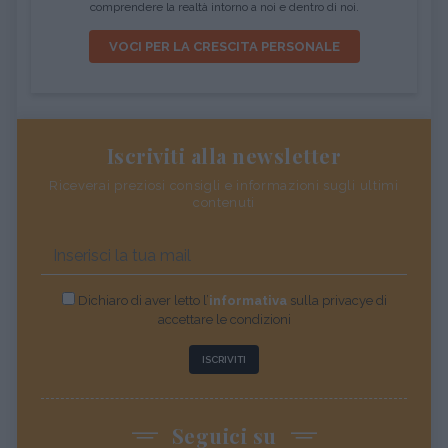
comprendere la realtà intorno a noi e dentro di noi.
VOCI PER LA CRESCITA PERSONALE
Iscriviti alla newsletter
Riceverai preziosi consigli e informazioni sugli ultimi
contenuti
Dichiaro di aver letto l’
informativa
sulla privacye di
accettare le condizioni
ISCRIVITI
Seguici su