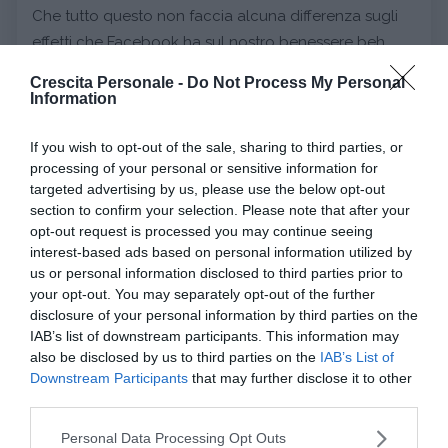
Che tutto questo non faccia alcuna differenza sugli
effetti che Facebook ha sul nostro benessere beh
sembra abbastanza curioso. Ma attendiamo con
Crescita Personale -
Do Not Process My Personal
fiducia successivi studi che possano fornirci altre
Information
risposte. Probabilmente, come spesso accade,
Facebook
potrebbe avere
contemporaneamente
If you wish to opt-out of the sale, sharing to third parties, or
processing of your personal or sensitive information for
effetti positivi per alcuni versi e effetti negativi
targeted advertising by us, please use the below opt-out
per altri
rispetto al nostro benessere personale.
section to confirm your selection. Please note that after your
Spesso le cose, anche in materia di tecnologie, si
opt-out request is processed you may continue seeing
rivelano sempre un po’ più
complesse
e sfumate di
interest-based ads based on personal information utilized by
us or personal information disclosed to third parties prior to
come inizialmente appaiono…
your opt-out. You may separately opt-out of the further
disclosure of your personal information by third parties on the
Continua a leggere dopo la pubblicità
IAB’s list of downstream participants. This information may
also be disclosed by us to third parties on the
IAB’s List of
Downstream Participants
that may further disclose it to other
third parties.
Please note that this website/app uses one or more Google
Personal Data Processing Opt Outs
Immagine | Photographee.eu