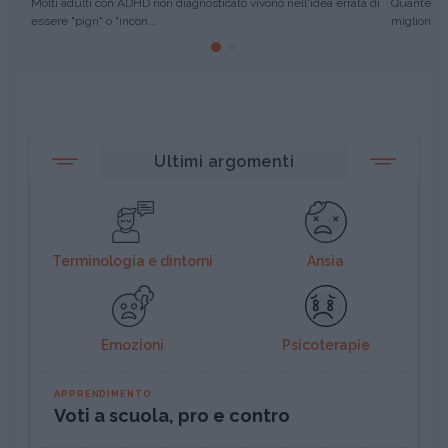
Molti adulti con ADHD non diagnosticato vivono nell'idea errata di
Quante vol
essere "pigri" o "incon...
migliori pro
Ultimi argomenti
Terminologia e dintorni
Ansia
Emozioni
Psicoterapie
APPRENDIMENTO
Voti a scuola, pro e contro