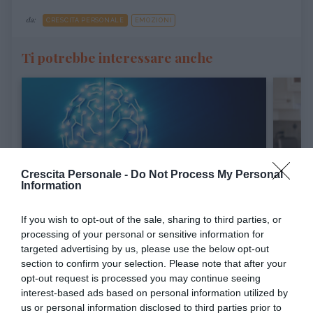
da:
CRESCITA PERSONALE
EMOZIONI
Ti potrebbe interessare anche
Crescita Personale -
Do Not Process My Personal
CRESCITA PERSONALE
PSICOLOGIA
Information
Non sei "pigro" o "sbagliato": come la
Cambiar
diagnosi di ADHD sblocca il tuo...
perdere
If you wish to opt-out of the sale, sharing to third parties, or
processing of your personal or sensitive information for
Molti adulti con ADHD non diagnosticato vivono nell'idea errata di
Quante vol
targeted advertising by us, please use the below opt-out
essere "pigri" o "incon...
migliori pro
section to confirm your selection. Please note that after your
opt-out request is processed you may continue seeing
interest-based ads based on personal information utilized by
us or personal information disclosed to third parties prior to