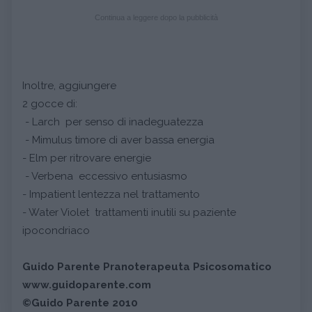
Continua a leggere dopo la pubblicità
Inoltre, aggiungere
2 gocce di:
- Larch per senso di inadeguatezza
- Mimulus timore di aver bassa energia
- Elm per ritrovare energie
- Verbena eccessivo entusiasmo
- Impatient lentezza nel trattamento
- Water Violet trattamenti inutili su paziente
ipocondriaco
Guido Parente Pranoterapeuta Psicosomatico
www.guidoparente.com
©Guido Parente 2010