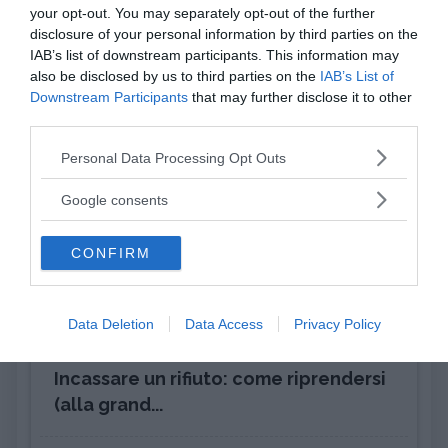
your opt-out. You may separately opt-out of the further
disclosure of your personal information by third parties on the
Ultimi argomenti
IAB’s list of downstream participants. This information may
also be disclosed by us to third parties on the
IAB’s List of
Downstream Participants
that may further disclose it to other
third parties.
Terminologia e dintorni
Ansia
Please note that this website/app uses one or more Google
Personal Data Processing Opt Outs
services and may gather and store information including but
not limited to your visit or usage behaviour. You may click to
Google consents
grant or deny consent to Google and its third-party tags to
Emozioni
Psicoterapie
use your data for below specified purposes in below Google
CONFIRM
consent section.
APPRENDIMENTO
Voti a scuola, pro e contro
Data Deletion
Data Access
Privacy Policy
ATTEGGIAMENTO
Incassare un rifiuto: come riprendersi
(alla grand...