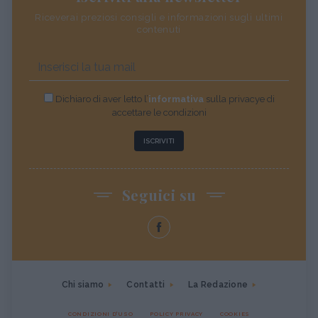
Riceverai preziosi consigli e informazioni sugli ultimi
contenuti
Dichiaro di aver letto l’
informativa
sulla privacye di
accettare le condizioni
ISCRIVITI
Seguici su
Chi siamo
Contatti
La Redazione
CONDIZIONI D'USO
POLICY PRIVACY
COOKIES