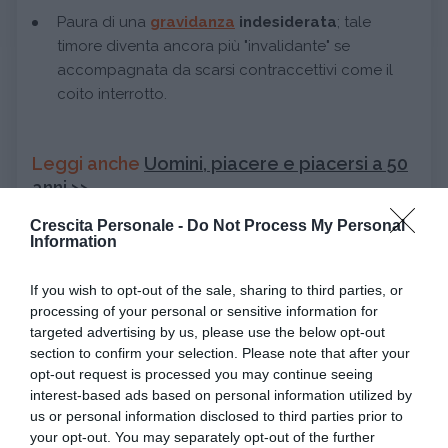
Paura di una
gravidanza
indesiderata
; tale
timore diventa ancora più "invalidante" se
accompagnata da scarsi contraccettivi come il
coito interrotto.
Leggi anche
Uomini, piacere e piacersi a 50
anni >>
Crescita Personale -
Do Not Process My Personal
Information
Continua a leggere dopo la pubblicità
If you wish to opt-out of the sale, sharing to third parties, or
processing of your personal or sensitive information for
targeted advertising by us, please use the below opt-out
section to confirm your selection. Please note that after your
Immagine |
Tambako the jaguar
opt-out request is processed you may continue seeing
interest-based ads based on personal information utilized by
us or personal information disclosed to third parties prior to
da:
CRESCITA PERSONALE
EMOZIONI
your opt-out. You may separately opt-out of the further