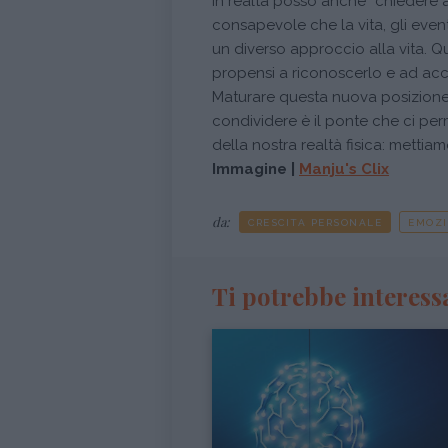
In realtà posso anche “chiedere al
consapevole che la vita, gli even
un diverso approccio alla vita. Q
propensi a riconoscerlo e ad acce
Maturare questa nuova posizione
condividere è il ponte che ci perme
della nostra realtà fisica: mettiamo
Immagine |
Manju's Clix
da:
CRESCITA PERSONALE
EMOZI
Ti potrebbe interess