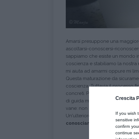
Amarsi presuppone una maggior
ascoltarsi-conoscersi-riconoscer
sappiamo che esiste un mondo in
coscienza e stabiliamo la nostra
mi aiuta ad amarmi oppure mi lim
Questa maturazione da sicurament
coscienza. Tuttavia il processo fi
concreti. Posso conoscere beniss
Crescita 
di guida ma se non metto in atto 
vane: non hanno una direzione d
If you wish 
Un'ulteriore forma di amore per 
sensitive in
conosciamo di noi
.
confirm you
continue se
Conti