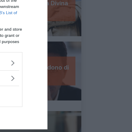
out of the
Psicologia della Divina
 downstream
Commedia
B’s List of
er and store
to grant or
ed purposes
I 7 passi del perdono di
Daniel Lumera