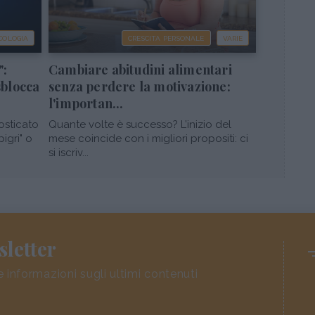
COLOGIA
CRESCITA PERSONALE
VARIE
":
Cambiare abitudini alimentari
sblocca
senza perdere la motivazione:
l'importan...
osticato
Quante volte è successo? L’inizio del
pigri" o
mese coincide con i migliori propositi: ci
si iscriv...
sletter
e informazioni sugli ultimi contenuti