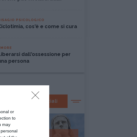
DISAGIO PSICOLOGICO
Ciclotimia, cos'è e come si cura
AMORE
Liberarsi dall'ossessione per
una persona
I nostri speciali
sonal or
ection to
ou may
 personal