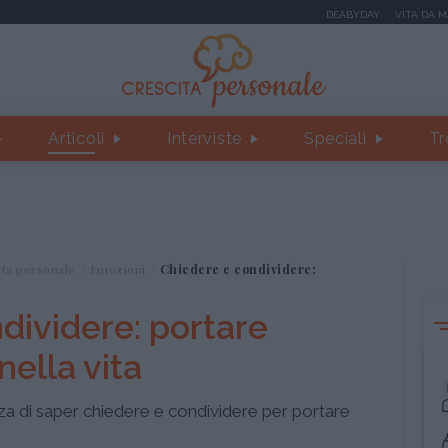
DEABYDAY
VITA DA 
Articoli
Interviste
Speciali
Tr
ita personale
Emozioni
Chiedere e condividere:
dividere: portare
nella vita
za di saper chiedere e condividere per portare