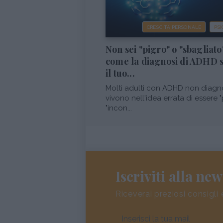
CRESCITA PERSONALE
PSI
Non sei "pigro" o "sbagliato
come la diagnosi di ADHD 
il tuo...
Molti adulti con ADHD non diagn
vivono nell'idea errata di essere "
"incon...
Iscriviti alla new
Riceverai preziosi consigli 