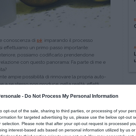
e conoscenza di
sé
: imparando il processo
si effettuiamo un primo passo importante:
teriore, possiamo codificarlo prendendone
 relazione con questo panorama: Fa parte di me e
ita?
e ampie possibilità di rinnovare la propria auto-
ne a se stesso non produce, nella realtà, effetti
imo il funzionamento di un elicottero e la tecnica
Personale -
Do Not Process My Personal Information
la scelta di utilizzarlo queste conoscenze restano
a assumere!
to opt-out of the sale, sharing to third parties, or processing of your per
se è proprio questo:
dare una direzione a ciò che
formation for targeted advertising by us, please use the below opt-out s
r selection. Please note that after your opt-out request is processed y
eing interest-based ads based on personal information utilized by us or
nua a leggere dopo la pubblicità