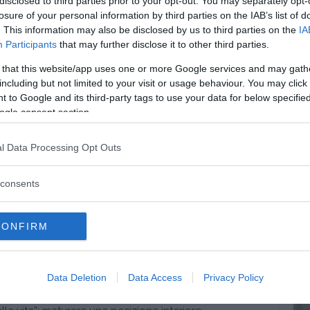
disclosed to third parties prior to your opt-out. You may separately opt-
losure of your personal information by third parties on the IAB’s list of
. This information may also be disclosed by us to third parties on the
IA
Participants
that may further disclose it to other third parties.
ndo “fuori” la nostra realtà interiore. Muovendosi
 that this website/app uses one or more Google services and may gath
i corrisponde possiamo
creare nuove realtà più
including but not limited to your visit or usage behaviour. You may click 
 il nostro modo di porci nei confronti della realtà
 to Google and its third-party tags to use your data for below specifi
novati, espressi, maturiamo una nuova certezza di
ogle consent section.
atti.
te passiamo attraverso due fondamentali passi
l Data Processing Opt Outs
e con noi stessi ma anche con gli altri:
chiedere e
consents
ca anche comunicare, verbalmente e non, cosa siamo,
o esserlo. Posso quindi condividere (anche
CONFIRM
 la mia nuova realtà, quello che sento di essere, i
uesto mi dona certezza: rendo reale quello che
edere agli altri collaborazione, comprensione,
ermi esprimere completamente. Questo mi dona
Data Deletion
Data Access
Privacy Policy
i interiori di certezza: non sono solo.