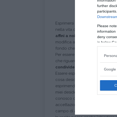
information 
further disc
participants
Downstream 
Esprimersi quindi nella vita porta
Please note
nella vita consapevoli di cosa c
information 
affini a noi
. In questo modo anche
deny consent
modifica assetto; ci sentiamo rin
in below Go
fondo che ci fa sentire più soddisf
Per essere espressi completamen
Persona
che riguardano la nostra relazion
condividere
.
Google 
Essere espressi, infatti, signifi
cosa desideriamo e come vogliam
esprimendolo con azioni concrete)
miei desideri e i miei vissuti e q
conosco di me. Posso inoltre chi
accettazione, sostegno per pot
campo di azione e nuove condizion