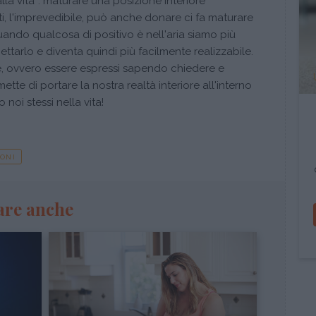
la vita”: maturare una posizione interiore
ti, l'imprevedibile, può anche donare ci fa maturare
uando qualcosa di positivo è nell'aria siamo più
ttarlo e diventa quindi più facilmente realizzabile.
, ovvero essere espressi sapendo chiedere e
tte di portare la nostra realtà interiore all'interno
 noi stessi nella vita!
ONI
are anche