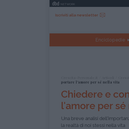
NETWORK
Iscriviti alla newsletter
Enciclopedie
Crescita-Personale.it
Articoli
Cresc
portare l'amore per sé nella vita
Chiedere e con
l'amore per sé 
Una breve analisi dell'importan
la realtà di noi stessi nella vita