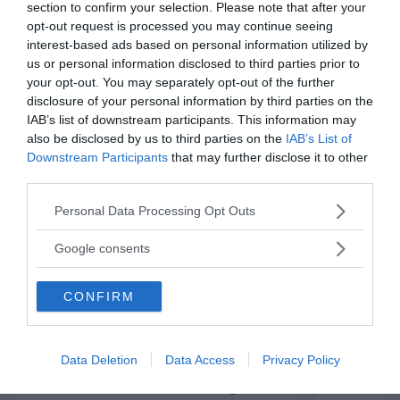
section to confirm your selection. Please note that after your
piacere che motiva il suo comportamento motorio.
opt-out request is processed you may continue seeing
Questi pattern, questi schemi di base, sono l’ossatura
interest-based ads based on personal information utilized by
sulla quale si costruiscono, man mano nel tempo,
us or personal information disclosed to third parties prior to
your opt-out. You may separately opt-out of the further
modelli di interazione più complessi su cui si fondano
disclosure of your personal information by third parties on the
le capacità sociali di scambio, comunicazione e
IAB’s list of downstream participants. This information may
reciprocità. Là dove questo tipo di
pattern senso-
also be disclosed by us to third parties on the
IAB’s List of
motori-affettivi
non vengono stabiliti
in una forma
Downstream Participants
that may further disclose it to other
third parties.
adeguata, le competenze comunicative e relazionali
del bambino potranno risultarne variamente
Please note that this website/app uses one or more Google
Personal Data Processing Opt Outs
danneggiate.
services and may gather and store information including but
not limited to your visit or usage behaviour. You may click to
Google consents
grant or deny consent to Google and its third-party tags to
Diagnosi e terapia della sindrome di
use your data for below specified purposes in below Google
Asperger
CONFIRM
consent section.
Come per tutti i disturbi dello sviluppo, è
fondamentale che la
sindrome di Asperger
venga
Data Deletion
Data Access
Privacy Policy
diagnosticata il più precocemente possibile e si
indirizzi il bambino e la sua famiglia verso opportuni