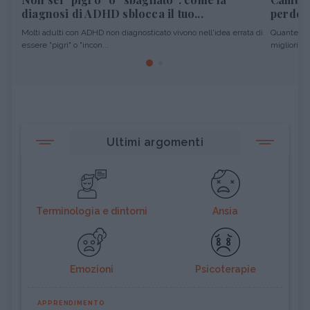
diagnosi di ADHD sblocca il tuo...
perdere
Molti adulti con ADHD non diagnosticato vivono nell'idea errata di
Quante vol
essere "pigri" o "incon...
migliori pro
Ultimi argomenti
Terminologia e dintorni
Ansia
Emozioni
Psicoterapie
APPRENDIMENTO