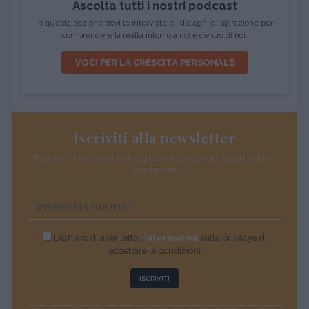
Ascolta tutti i nostri podcast
In questa sezione trovi le interviste e i dialoghi d'ispirazione per
comprendere la realtà intorno a noi e dentro di noi.
VOCI PER LA CRESCITA PERSONALE
Iscriviti alla newsletter
Riceverai preziosi consigli e informazioni sugli ultimi
contenuti
Dichiaro di aver letto l’
informativa
sulla privacye di
accettare le condizioni
ISCRIVITI