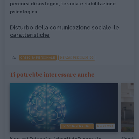
percorsi di sostegno, terapia e riabilitazione
psicologica
.
Disturbo della comunicazione sociale: le
caratteristiche
da:
CRESCITA PERSONALE
DISAGIO PSICOLOGICO
Ti potrebbe interessare anche
CRESCITA PERSONALE
PSICOLOGIA
Non sei "pigro" o "sbagliato": come la
Cambiar