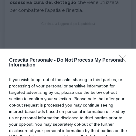
ossessiva cura del dettaglio
che viene utilizzata
per combattere l'apatia e l'inerzia.
Continua a leggere dopo la pubblicità
Crescita Personale -
Do Not Process My Personal
Il disturbo distimico: la terapia non è solo
Information
farmacologica
Le persone che soffrono di disturbo distimico arrivano
If you wish to opt-out of the sale, sharing to third parties, or
in terapia perché il disagio sociale diventa quello più
processing of your personal or sensitive information for
targeted advertising by us, please use the below opt-out
eclatante: la paura di rimanere soli li porta a cercare
section to confirm your selection. Please note that after your
aiuto. Ma spesso sono persone rigide e scostanti,
opt-out request is processed you may continue seeing
talmente lamentose che possono suscitare anche
interest-based ads based on personal information utilized by
rabbia in chi si prende cura di loro.
La sola terapia
us or personal information disclosed to third parties prior to
your opt-out. You may separately opt-out of the further
farmacologica, come per la gran parte dei
disclosure of your personal information by third parties on the
disturbi, da sola non è efficace
: certo, produce