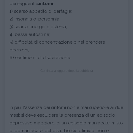
dei seguenti
sintomi
:
1) scarso appetito o iperfagia;
2) insonnia o ipersonnia;
3) scarsa energia o astenia;
4) bassa autostima;
5) difficoltà di concentrazione o nel prendere
decisioni;
6) sentimenti di disperazione.
Continua a leggere dopo la pubblicità
In più, l'assenza dei sintomi non è mai superiore ai due
mesi; si deve escludere la presenza di un episodio
depressivo maggiore, di un episodio maniacale, misto
o ipomaniacale, del disturbo ciclotimico; non è