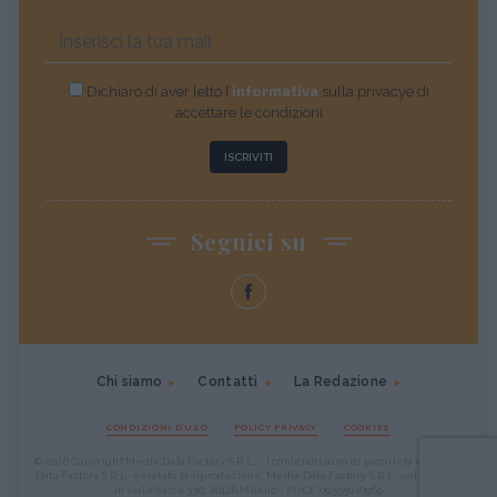
Dichiaro di aver letto l’
informativa
sulla privacye di
accettare le condizioni
ISCRIVITI
Seguici su
Chi siamo
Contatti
La Redazione
CONDIZIONI D'USO
POLICY PRIVACY
COOKIES
© 2026 Copyright Media Data Factory S.R.L. - I contenuti sono di proprietà di Media
Data Factory S.R.L, è vietata la riproduzione. Media Data Factory S.R.L. sede legale
in viale Sarca 336, 20126 Milano - PI/CF 09595010969