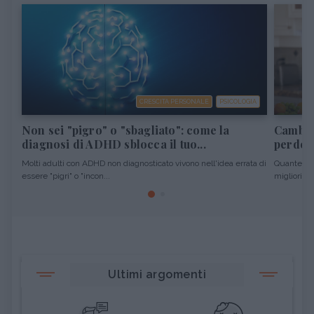
CRESCITA PERSONALE
PSICOLOGIA
Non sei "pigro" o "sbagliato": come la
Cambiar
diagnosi di ADHD sblocca il tuo...
perdere
Molti adulti con ADHD non diagnosticato vivono nell'idea errata di
Quante vol
essere "pigri" o "incon...
migliori pro
Ultimi argomenti