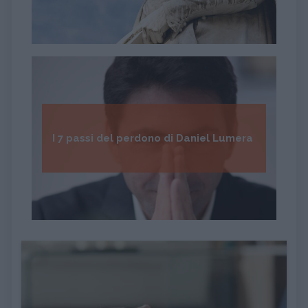
I 7 passi del perdono di Daniel Lumera