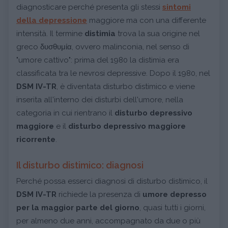
diagnosticare perché presenta gli stessi
sintomi
della depressione
maggiore ma con una differente
intensità. Il termine
distimia
trova la sua origine nel
greco δυσθυμία, ovvero malinconia, nel senso di
"umore cattivo": prima del 1980 la distimia era
classificata tra le nevrosi depressive. Dopo il 1980, nel
DSM IV-TR
, è diventata disturbo distimico e viene
inserita all'interno dei disturbi dell'umore, nella
categoria in cui rientrano il
disturbo depressivo
maggiore
e il
disturbo depressivo maggiore
ricorrente
.
Il disturbo distimico: diagnosi
Perché possa esserci diagnosi di disturbo distimico, il
DSM IV-TR
richiede la presenza di
umore depresso
per la maggior parte del giorno
, quasi tutti i giorni,
per almeno due anni, accompagnato da due o più