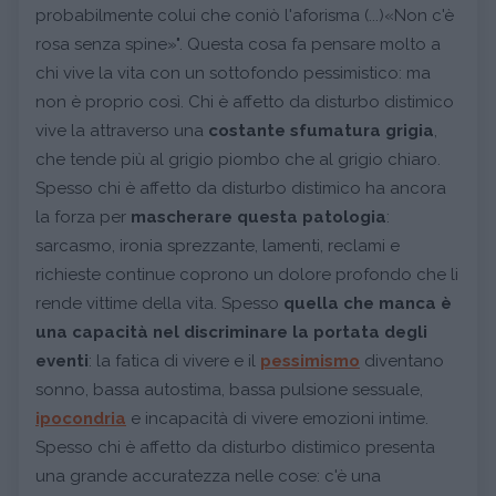
probabilmente colui che coniò l'aforisma (...)«Non c'è
rosa senza spine»". Questa cosa fa pensare molto a
chi vive la vita con un sottofondo pessimistico: ma
non è proprio così. Chi è affetto da disturbo distimico
vive la attraverso una
costante sfumatura grigia
,
che tende più al grigio piombo che al grigio chiaro.
Spesso chi è affetto da disturbo distimico ha ancora
la forza per
mascherare questa patologia
:
sarcasmo, ironia sprezzante, lamenti, reclami e
richieste continue coprono un dolore profondo che li
rende vittime della vita. Spesso
quella che manca è
una capacità nel discriminare la portata degli
eventi
: la fatica di vivere e il
pessimismo
diventano
sonno, bassa autostima, bassa pulsione sessuale,
ipocondria
e incapacità di vivere emozioni intime.
Spesso chi è affetto da disturbo distimico presenta
una grande accuratezza nelle cose: c'è una