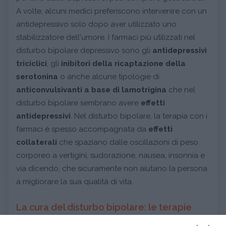
A volte, alcuni medici preferiscono intervenire con un
antidepressivo solo dopo aver utilizzato uno
stabilizzatore dell'umore. I farmaci più utilizzati nel
disturbo bipolare depressivo sono gli
antidepressivi
triciclici
, gli
inibitori della ricaptazione della
serotonina
o anche alcune tipologie di
anticonvulsivanti a base di lamotrigina
che nel
disturbo bipolare sembrano avere
effetti
antidepressivi
. Nel disturbo bipolare, la terapia con i
farmaci è spesso accompagnata da
effetti
collaterali
che spaziano dalle oscillazioni di peso
corporeo a vertigini, sudorazione, nausea, insonnia e
via dicendo, che sicuramente non aiutano la persona
a migliorare la sua qualità di vita.
La cura del disturbo bipolare: le terapie
psicologiche