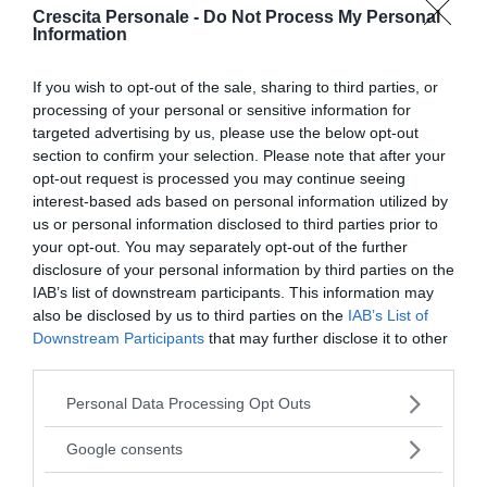
Crescita Personale -
Do Not Process My Personal
Le terapie farmacologiche da sole non bastano per
Information
la cura del disturbo bipolare che, al massimo, può
essere contenuto molto bene, senza però andare a
If you wish to opt-out of the sale, sharing to third parties, or
sciogliere quel terreno doloroso che genera tale
processing of your personal or sensitive information for
disagio. La persona con un disturbo bipolare spesso
targeted advertising by us, please use the below opt-out
section to confirm your selection. Please note that after your
non ha l'energia o la consapevolezza del disagio
opt-out request is processed you may continue seeing
necessarie per approdare ad una psicoterapia. La
interest-based ads based on personal information utilized by
strada farmacologica spesso sembra la più
us or personal information disclosed to third parties prior to
immediata e la più semplice da percorrere, ma non è
your opt-out. You may separately opt-out of the further
disclosure of your personal information by third parties on the
l'unica. Vero è, che spesso, non può esserci un
IAB’s list of downstream participants. This information may
intervento psicologico senza l'ausilio farmacologico
also be disclosed by us to third parties on the
IAB’s List of
perché c'è bisogno di contenimento iniziale di tutti i
Downstream Participants
that may further disclose it to other
sintomi per poter procedere in modo adeguato con
third parties.
una psicoterapia.
Please note that this website/app uses one or more Google
Personal Data Processing Opt Outs
services and may gather and store information including but
Continua a leggere dopo la pubblicità
not limited to your visit or usage behaviour. You may click to
Google consents
grant or deny consent to Google and its third-party tags to