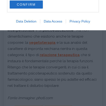
use your data for below specified purposes in below Google
CONFIRM
consent section.
Le terapie più accreditate sul mercato sono la
Data Deletion
Data Access
Privacy Policy
terapia cognitivo-comportamentale
, la
terapia
interpersonale
e la
psicoeducazione
. Ma non
dimentichiamo che esistono anche le terapie
corporee: la
vegetoterapia
e la sua analisi del
carattere di impronta reichiana rientra in questa
categoria; il tipo di
relazione terapeutica
che si
instaura è fondamentale perchè la terapia funzioni.
Ritengo che le terapie convergenti, in cui ci sia il
trattamento psicoterapeutico sostenuto da quello
farmacologico, siano spesso le più adatte ed efficaci
nel trattare il disturbo bipolare.
Fonte immagine: photl.com