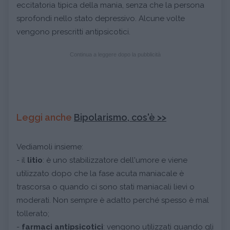
eccitatoria tipica della mania, senza che la persona
sprofondi nello stato depressivo. Alcune volte
vengono prescritti antipsicotici.
Continua a leggere dopo la pubblicità
Leggi anche
Bipolarismo, cos'è >>
Vediamoli insieme:
- il
litio
: è uno stabilizzatore dell'umore e viene
utilizzato dopo che la fase acuta maniacale è
trascorsa o quando ci sono stati maniacali lievi o
moderati. Non sempre è adatto perché spesso è mal
tollerato;
-
farmaci antipsicotici
: vengono utilizzati quando gli