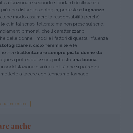
nte a funzionare secondo standard di efficienza
, più che disturbi psicologici, proteste
e lagnanze
alche modo assumere la responsabilità perché
ile
e, in tal senso, tollerate ma non prese sul serio.
 cambiamenti ormonali che li caratterizzano
e delle donne, i modi e i fattori di questa influenza
atologizzare il ciclo femminile
e le
rischia di
allontanare sempre più le donne da
ognera potrebbe essere piuttosto
una buona
 insoddisfazione o vulnerabilità che si potrebbe
 metterle a tacere con l’ennesimo farmaco.
IO PSICOLOGICO
are anche