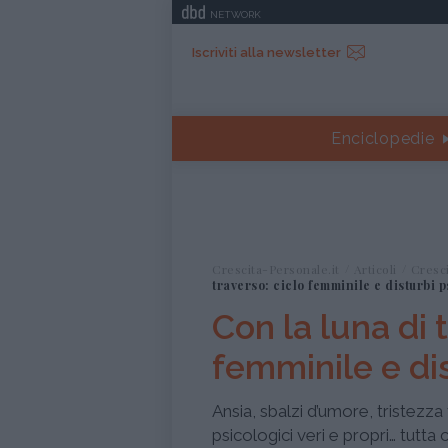
NETWORK
Iscriviti alla newsletter
Enciclopedie
Crescita-Personale.it
Articoli
Cresc
traverso: ciclo femminile e disturbi p
Con la luna di 
femminile e dis
Ansia, sbalzi d’umore, tristezza
psicologici veri e propri… tutta 