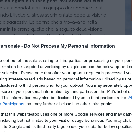
psicologica e la fase post-ovulatoria del ciclo
a è stata condotta su un gruppo di 41 donne di età
ando il livello di stress sperimentato dopo la visione
ti e aggressivi. Le donne che si trovavano nella
mminile
erano quelle che, a seguito della visione
umero di
pensieri negativi e intrusivi
(Soni, M., et.al.,
ulatory window of vulnerability to distressing
Personale -
Do Not Process My Personal Information
 women,
Neurobiology of Learning and Memory
, 2013
to opt-out of the sale, sharing to third parties, or processing of your per
formation for targeted advertising by us, please use the below opt-out s
nua a leggere dopo la pubblicità
r selection. Please note that after your opt-out request is processed y
eing interest-based ads based on personal information utilized by us or
disclosed to third parties prior to your opt-out. You may separately opt-
losure of your personal information by third parties on the IAB’s list of
. This information may also be disclosed by us to third parties on the
IA
Participants
that may further disclose it to other third parties.
e disforia
 that this website/app uses one or more Google services and may gath
io che evidenzia un
legame fra ciclo femminile e
including but not limited to your visit or usage behaviour. You may click 
 le ricerche su quella che comunemente viene
 to Google and its third-party tags to use your data for below specifi
ruale”
, considerata un disturbo a volte quasi