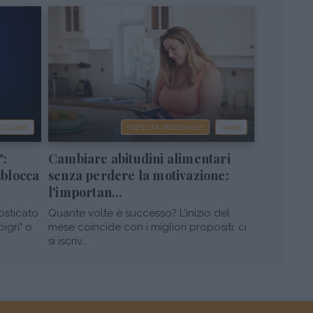
COLOGIA
CRESCITA PERSONALE
VARIE
":
Cambiare abitudini alimentari
sblocca
senza perdere la motivazione:
l'importan...
osticato
Quante volte è successo? L’inizio del
pigri" o
mese coincide con i migliori propositi: ci
si iscriv...