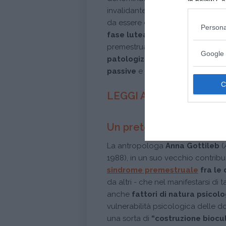
in below Go
invalidante e con evidenti riperc
da essere correlato a quello ch
Persona
fase luteale”
(Nappi, R.E., et.al
premestruale,
Quaderni Italiani di 
Google 
patologizzare il ciclo femminil
passive
e in balìa di qualcosa c
LEGGI ANCHE
LE PAUR
Un pretesto per non pren
La antropologa
Anna Gottileb
(
1988), in un suo vecchio contribu
sindrome premestruale
fra le
da altri - che nel manifestarsi di
anche
fattori di natura psicol
vulnerabilità psicologica delle d
una sorta di
“costruzione biocu