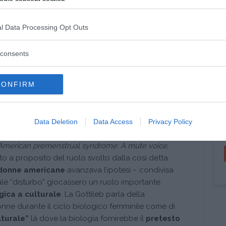
ogle consent section.
ussioni sulla vita quotidiana di molte donne tanto
e è stato denominato
“disturbo disforico della
l Data Processing Opt Outs
., Disturbo disforico della fase luteale e sindrome
Psichiatria
, 28,1, 2009, 27-33). Ma
medicalizzare e
consents
e
non rischia di rendere le
donne ancora più
he appare sempre più incontrollabile?
CONFIRM
E DELLE DONNE
Data Deletion
Data Access
Privacy Policy
dersi sul serio?
American premenstrual syndrome: A mute voice
,
to a proposito del ruolo svolto dalla così detta
 donne americane
avanzava l’ipotesi – condivisa
 tale “disturbo” giocassero un ruolo importante
ogica a culturale
. La Gottileb parla della
onne durante il ciclo biologico femminile come di
lturale”
là dove la biologia fornirebbe il
pretesto