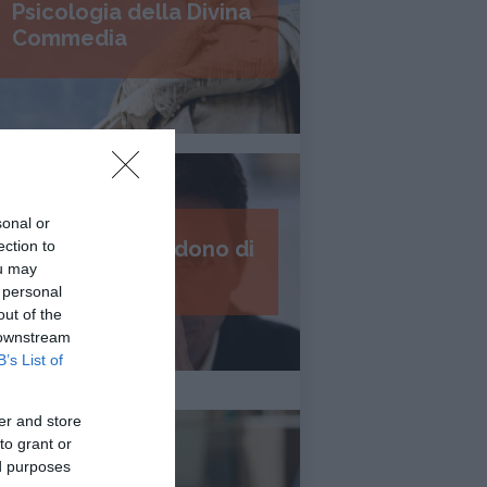
Psicologia della Divina
Commedia
sonal or
I 7 passi del perdono di
ection to
ou may
Daniel Lumera
 personal
out of the
 downstream
B’s List of
er and store
to grant or
ed purposes