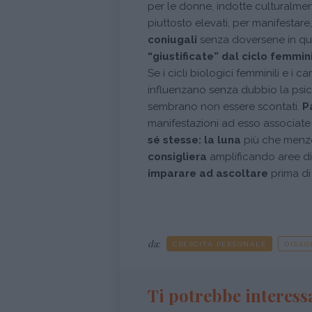
per le donne, indotte culturalme
piuttosto elevati, per manifestare
coniugali
senza doversene in qu
“giustificate” dal ciclo femmin
Se i cicli biologici femminili e i
influenzano senza dubbio la psich
sembrano non essere scontati.
P
manifestazioni ad esso associate 
sé stesse:
la luna
più che menz
consigliera
amplificando aree di
imparare ad ascoltare
prima di
da:
CRESCITA PERSONALE
DISAG
Ti potrebbe interess