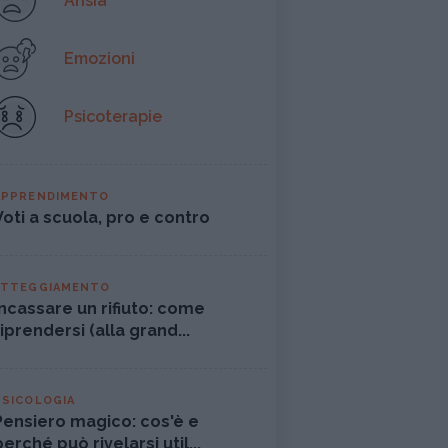
Ansia
Emozioni
Psicoterapie
APPRENDIMENTO
Voti a scuola, pro e contro
ATTEGGIAMENTO
Incassare un rifiuto: come
riprendersi (alla grand...
PSICOLOGIA
Pensiero magico: cos'è e
perché può rivelarsi util...