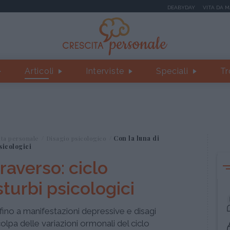
DEABYDAY
VITA DA 
Articoli
Interviste
Speciali
Tr
ita personale
Disagio psicologico
Con la luna di
sicologici
traverso: ciclo
turbi psicologici
 fino a manifestazioni depressive e disagi
colpa delle variazioni ormonali del ciclo