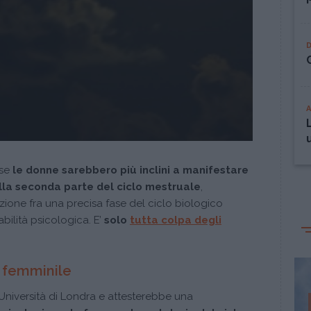
ese
le donne sarebbero più inclini a manifestare
ella seconda parte del ciclo mestruale
,
ione fra una precisa fase del ciclo biologico
ilità psicologica. E’
solo
tutta colpa degli
o femminile
l’Università di Londra e attesterebbe una