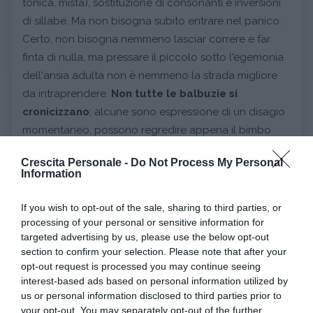
tonica, mista), sostituzione di consonanti e inversioni
di sillabe. Ma non bisogna subito entrare nel panico.
Certo, non bisogna nemmeno lasciar correre e far
finta di nulla, ma pressare il piccolo sotto l'egemonia
dell'ansia adulta non è nemmeno la strada migliore
da intraprendere.
Non tutte le balbuzie si
cronicizzano
: alcune sono espressione di un disagio
momentaneo, possono regredire appena il bimbo
acquisisce maggiore fiducia in sé, possono
Crescita Personale -
Do Not Process My Personal
semplicemente migliorare parallelamente alle
Information
maggiori competenze linguistiche che si
acquisiscono.
If you wish to opt-out of the sale, sharing to third parties, or
processing of your personal or sensitive information for
targeted advertising by us, please use the below opt-out
I primi segni, invece, di una balbuzie infantile che
section to confirm your selection. Please note that after your
tende a cronicizzarsi esistono e, in questi, devono
opt-out request is processed you may continue seeing
porre attenzione i genitori. Quando si rendono conto
interest-based ads based on personal information utilized by
che il
bimbo irrigidisce la muscolatura
, quando si
us or personal information disclosed to third parties prior to
your opt-out. You may separately opt-out of the further
accorge che dopo 15- 18 mesi dall'esordio dei primi