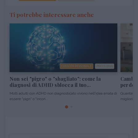
Ti potrebbe interessare anche
CRESCITA PERSONALE
PSICOLOGIA
Non sei "pigro" o "sbagliato": come la
Cambiar
diagnosi di ADHD sblocca il tuo...
perdere
Molti adulti con ADHD non diagnosticato vivono nell'idea errata di
Quante vol
essere "pigri" o "incon...
migliori pro