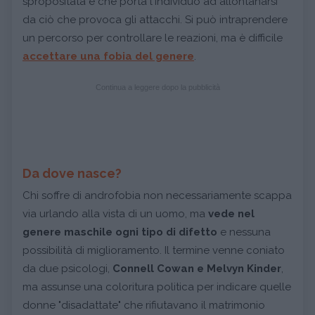
spropositata e che porta l'individuo ad allontanarsi
da ciò che provoca gli attacchi. Si può intraprendere
un percorso per controllare le reazioni, ma è difficile
accettare una fobia del genere
.
Continua a leggere dopo la pubblicità
Da dove nasce?
Chi soffre di androfobia non necessariamente scappa
via urlando alla vista di un uomo, ma
vede nel
genere maschile ogni tipo di difetto
e nessuna
possibilità di miglioramento. Il termine venne coniato
da due psicologi,
Connell Cowan e Melvyn Kinder
,
ma assunse una coloritura politica per indicare quelle
donne "disadattate" che rifiutavano il matrimonio