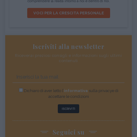
comprendere la realtà intorno a noi e dentro di noi.
VOCI PER LA CRESCITA PERSONALE
Iscriviti alla newsletter
Riceverai preziosi consigli e informazioni sugli ultimi
contenuti
Dichiaro di aver letto l’
informativa
sulla privacye di
accettare le condizioni
ISCRIVITI
Seguici su