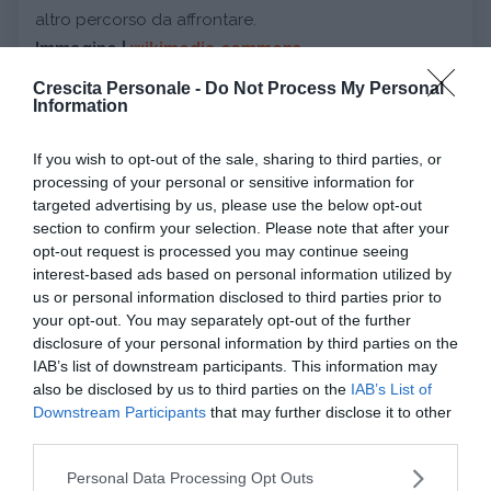
altro percorso da affrontare.
Immagine |
wikimedia commons
Crescita Personale -
Do Not Process My Personal
Information
da:
CRESCITA PERSONALE
DISAGIO PSICOLOGICO
If you wish to opt-out of the sale, sharing to third parties, or
processing of your personal or sensitive information for
Ti potrebbe interessare anche
targeted advertising by us, please use the below opt-out
section to confirm your selection. Please note that after your
opt-out request is processed you may continue seeing
interest-based ads based on personal information utilized by
us or personal information disclosed to third parties prior to
your opt-out. You may separately opt-out of the further
disclosure of your personal information by third parties on the
IAB’s list of downstream participants. This information may
also be disclosed by us to third parties on the
IAB’s List of
CRESCITA PERSONALE
PSICOLOGIA
Downstream Participants
that may further disclose it to other
third parties.
Non sei "pigro" o "sbagliato": come la
Cambiar
diagnosi di ADHD sblocca il tuo...
perdere
Please note that this website/app uses one or more Google
Personal Data Processing Opt Outs
Molti adulti con ADHD non diagnosticato vivono nell'idea errata di
Quante vol