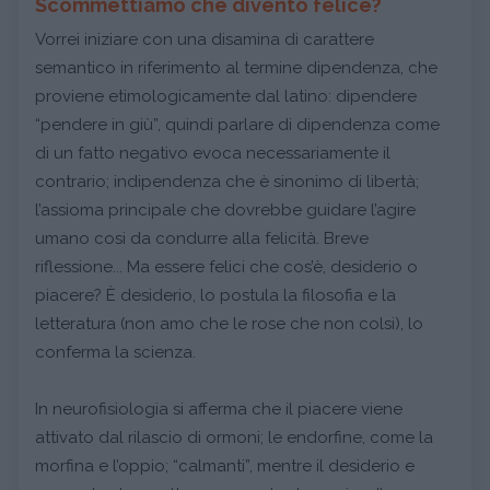
Scommettiamo che divento felice?
Vorrei iniziare con una disamina di carattere
semantico in riferimento al termine dipendenza, che
proviene etimologicamente dal latino: dipendere
“pendere in giù”, quindi parlare di dipendenza come
di un fatto negativo evoca necessariamente il
contrario; indipendenza che è sinonimo di libertà;
l’assioma principale che dovrebbe guidare l’agire
umano cosi da condurre alla felicità. Breve
riflessione... Ma essere felici che cos’è, desiderio o
piacere? È desiderio, lo postula la filosofia e la
letteratura (non amo che le rose che non colsi), lo
conferma la scienza.
In neurofisiologia si afferma che il piacere viene
attivato dal rilascio di ormoni; le endorfine, come la
morfina e l’oppio; “calmanti”, mentre il desiderio e