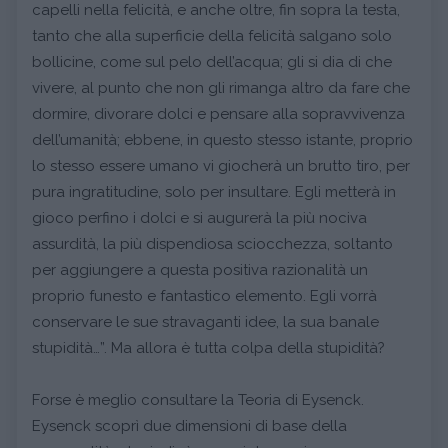
capelli nella felicità, e anche oltre, fin sopra la testa,
tanto che alla superficie della felicità salgano solo
bollicine, come sul pelo dell’acqua; gli si dia di che
vivere, al punto che non gli rimanga altro da fare che
dormire, divorare dolci e pensare alla sopravvivenza
dell’umanità; ebbene, in questo stesso istante, proprio
lo stesso essere umano vi giocherà un brutto tiro, per
pura ingratitudine, solo per insultare. Egli metterà in
gioco perfino i dolci e si augurerà la più nociva
assurdità, la più dispendiosa sciocchezza, soltanto
per aggiungere a questa positiva razionalità un
proprio funesto e fantastico elemento. Egli vorrà
conservare le sue stravaganti idee, la sua banale
stupidità…”. Ma allora è tutta colpa della stupidità?
Forse è meglio consultare la Teoria di Eysenck.
Eysenck scoprì due dimensioni di base della