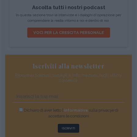
Ascolta tutti i nostri podcast
In questa sezione trovi le interviste e i dialoghi d'ispirazione per
comprendere la realtà intorno a noi e dentro di noi.
VOCI PER LA CRESCITA PERSONALE
Iscriviti alla newsletter
Riceverai preziosi consigli e informazioni sugli ultimi
contenuti
Dichiaro di aver letto l’
informativa
sulla privacye di
accettare le condizioni
ISCRIVITI