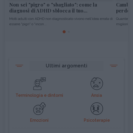
Non sei "pigro" o "sbagliato": come la
Cambiar
diagnosi di ADHD sblocca il tuo...
perdere
Molti adulti con ADHD non diagnosticato vivono nell'idea errata di
Quante vol
essere "pigri" o "incon...
migliori pro
Ultimi argomenti
Terminologia e dintorni
Ansia
Emozioni
Psicoterapie