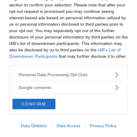
section to confirm your selection. Please note that after your
opt-out request is processed you may continue seeing
Continua a leggere dopo la pubblicità
interest-based ads based on personal information utilized by
us or personal information disclosed to third parties prior to
your opt-out. You may separately opt-out of the further
disclosure of your personal information by third parties on the
IAB’s list of downstream participants. This information may
also be disclosed by us to third parties on the
IAB’s List of
Ma quale che sia la interpretazione eziologica il
Downstream Participants
that may further disclose it to other
problema è che l’individuo è costantemente assorbito
third parties.
dal pensiero del gioco, il quale diventa una strategia
Please note that this website/app uses one or more Google
fallimentare di evitamento dai problemi, vi è un
Personal Data Processing Opt Outs
services and may gather and store information including but
continuo affidarsi alla sorte, per raggiungere la
not limited to your visit or usage behaviour. You may click to
Google consents
“felicità”, per mezzo di somme di denaro sempre più
grant or deny consent to Google and its third-party tags to
consistenti, (comportamento favorito dalla sindrome
use your data for below specified purposes in below Google
CONFIRM
consent section.
della tolleranza e dell’astinenza), fino a portarsi al
tracollo economico, dopodiché non esiterà a
procurarsi il denaro anche con mezzi illegali
Data Deletion
Data Access
Privacy Policy
compromettendo gravemente la sua vita familiare e