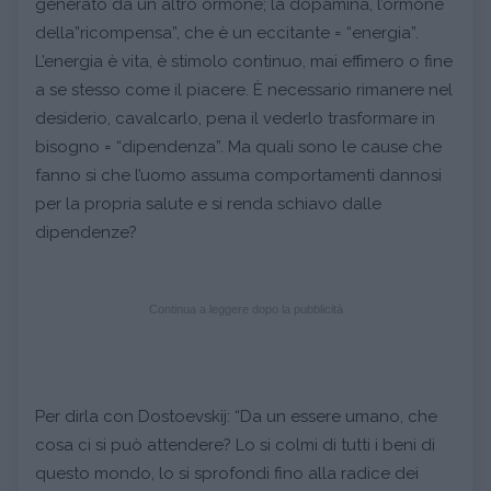
generato da un altro ormone; la dopamina, l’ormone
della”ricompensa”, che è un eccitante = “energia”.
L’energia è vita, è stimolo continuo, mai effimero o fine
a se stesso come il piacere. È necessario rimanere nel
desiderio, cavalcarlo, pena il vederlo trasformare in
bisogno = “dipendenza”. Ma quali sono le cause che
fanno si che l’uomo assuma comportamenti dannosi
per la propria salute e si renda schiavo dalle
dipendenze?
Continua a leggere dopo la pubblicità
Per dirla con Dostoevskij: “Da un essere umano, che
cosa ci si può attendere? Lo si colmi di tutti i beni di
questo mondo, lo si sprofondi fino alla radice dei