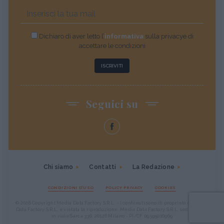
Dichiaro di aver letto l’
informativa
sulla privacye di
accettare le condizioni
ISCRIVITI
Seguici su
Chi siamo
Contatti
La Redazione
CONDIZIONI D'USO
POLICY PRIVACY
COOKIES
© 2026 Copyright Media Data Factory S.R.L. - I contenuti sono di proprietà di Media
Data Factory S.R.L, è vietata la riproduzione. Media Data Factory S.R.L. sede legale
in viale Sarca 336, 20126 Milano - PI/CF 09595010969