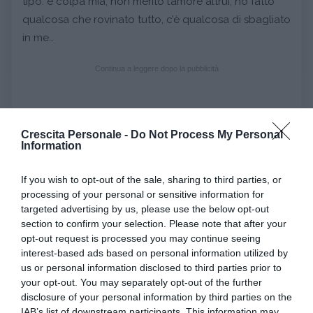
tipo: è colpa mia, non merito l’amore altrui, ho fatto
qualcosa che rovinato tutto, c’è qualcosa di sbagliato
in me…
Continua a leggere dopo la pubblicità
Crescita Personale -
Do Not Process My Personal
In sostanza si basa sull’assunto: non vado bene così
Information
come sono.
Molte forme di Dipendenza affettiva (forse tutte) si
If you wish to opt-out of the sale, sharing to third parties, or
basano su questo assunto di base.
processing of your personal or sensitive information for
targeted advertising by us, please use the below opt-out
Il processo difensivo invece delega all’esterno la
section to confirm your selection. Please note that after your
responsabilità: c’è qualcosa di sbagliato nell’altro, non
opt-out request is processed you may continue seeing
mi ama veramente, non mi capisce…
interest-based ads based on personal information utilized by
Se vogliamo è una modalità “narcisistica” di integrare
us or personal information disclosed to third parties prior to
la perdita.
your opt-out. You may separately opt-out of the further
disclosure of your personal information by third parties on the
E’ evidente che le due modalità, descritte molto
IAB’s list of downstream participants. This information may