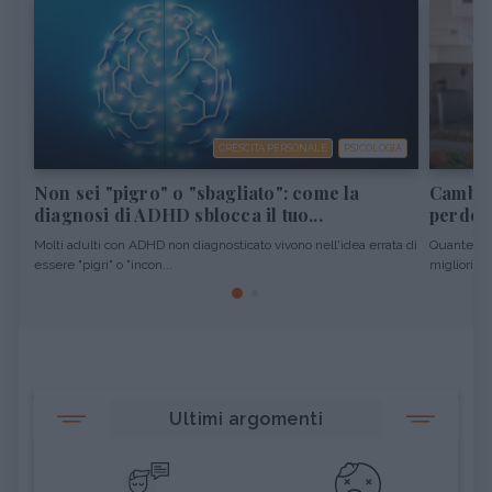
CRESCITA PERSONALE
PSICOLOGIA
Non sei "pigro" o "sbagliato": come la
Cambiar
diagnosi di ADHD sblocca il tuo...
perdere
Molti adulti con ADHD non diagnosticato vivono nell'idea errata di
Quante vol
essere "pigri" o "incon...
migliori pro
Ultimi argomenti