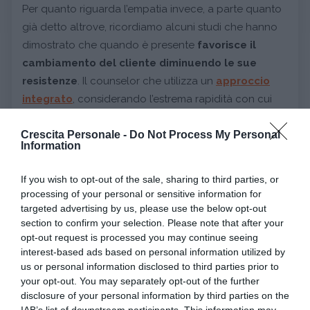
Per quanto riguarda l’empatia invece, a parte quanto
già detto altrove, ricordiamo alcuni studi che hanno
dimostrato che quando è presente
favorisce il
cambiamento del cliente diminuendo le sue
resistenze
. Il counselor che utilizza un
approccio
integrato
, considerando l’estrema rapidità con cui
avvengono oggi i cambiamenti sul piano sociale e
culturale, può ritenersi in sintonia con il proprio
Crescita Personale -
Do Not Process My Personal
Information
contesto e riflette tali mutamenti, dimostrando
familiarità con svariati approcci e strategie da cui va a
If you wish to opt-out of the sale, sharing to third parties, or
sviluppare una
propria teoria
di riferimento.
processing of your personal or sensitive information for
targeted advertising by us, please use the below opt-out
section to confirm your selection. Please note that after your
Fonte immagine: imizael.it
opt-out request is processed you may continue seeing
interest-based ads based on personal information utilized by
da:
CRESCITA PERSONALE
COUNSELING
us or personal information disclosed to third parties prior to
your opt-out. You may separately opt-out of the further
Ti potrebbe interessare anche
disclosure of your personal information by third parties on the