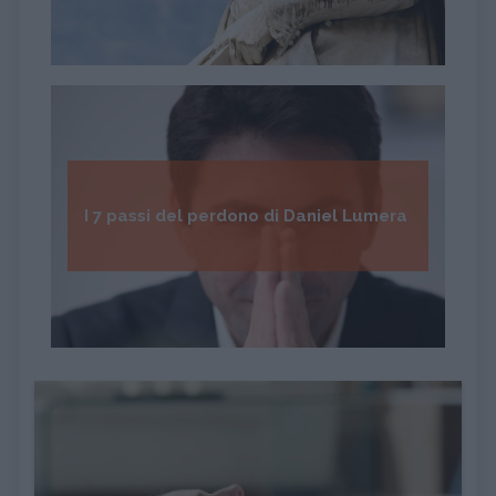
I 7 passi del perdono di Daniel Lumera