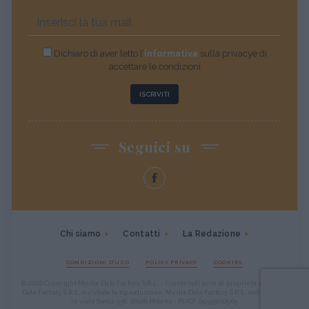
Dichiaro di aver letto l’
informativa
sulla privacye di
accettare le condizioni
ISCRIVITI
Seguici su
Chi siamo
Contatti
La Redazione
CONDIZIONI D'USO
POLICY PRIVACY
COOKIES
© 2026 Copyright Media Data Factory S.R.L. - I contenuti sono di proprietà di Media
Data Factory S.R.L, è vietata la riproduzione. Media Data Factory S.R.L. sede legale
in viale Sarca 336, 20126 Milano - PI/CF 09595010969