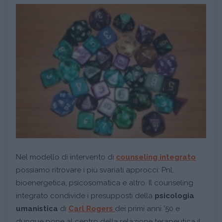
Nel modello di intervento di
counseling integrato
possiamo ritrovare i più svariati approcci: Pnl,
bioenergetica, psicosomatica e altro. Il counseling
integrato condivide i presupposti della
psicologia
umanistica
di
Carl Rogers
dei primi anni ’50 e
dunque pone al centro della relazione terapeutica il