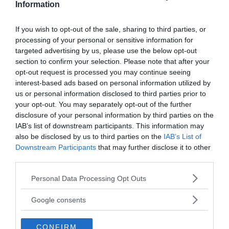
e mantenere la capacità di gestire, in modo ottimale,
Information
la propria vita
convivendo con la malattia
.
L’educazione terapeutica nell’ambito del counseling
If you wish to opt-out of the sale, sharing to third parties, or
processing of your personal or sensitive information for
infermieristico è un processo di
apprendimento
targeted advertising by us, please use the below opt-out
sistemico e centrato sul paziente
. L’azione
section to confirm your selection. Please note that after your
dell’infermiere non è più solo di individuare “ciò che
opt-out request is processed you may continue seeing
manca”, analizzando i bisogni del paziente, ma anche
interest-based ads based on personal information utilized by
us or personal information disclosed to third parties prior to
di
identificare le potenzialità della persona
, ossia
your opt-out. You may separately opt-out of the further
le risorse ed i punti di forza su cui agire. I “risultati di
disclosure of your personal information by third parties on the
salute” non dipendono solo dalla qualità tecnica
IAB’s list of downstream participants. This information may
della prestazione, ma trovano radici più profonde
also be disclosed by us to third parties on the
IAB’s List of
Downstream Participants
that may further disclose it to other
nella
responsabilizzazione dei soggetti coinvolti
third parties.
attraverso il
counseling infermieristico
.
Please note that this website/app uses one or more Google
Personal Data Processing Opt Outs
services and may gather and store information including but
Fonte immagine: Felixe
not limited to your visit or usage behaviour. You may click to
Google consents
grant or deny consent to Google and its third-party tags to
da:
CRESCITA PERSONALE
COUNSELING
use your data for below specified purposes in below Google
CONFIRM