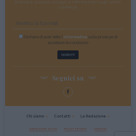
Riceverai preziosi consigli e informazioni sugli ultimi
contenuti
Dichiaro di aver letto l’
informativa
sulla privacye di
accettare le condizioni
ISCRIVITI
Seguici su
Chi siamo
Contatti
La Redazione
CONDIZIONI D'USO
POLICY PRIVACY
COOKIES