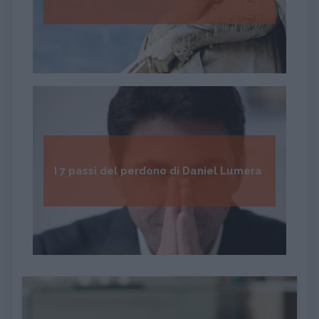
I 7 passi del perdono di Daniel Lumera