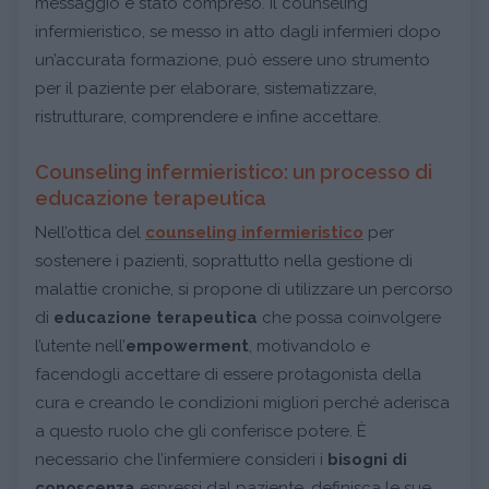
messaggio è stato compreso. Il counseling
infermieristico, se messo in atto dagli infermieri dopo
un’accurata formazione, può essere uno strumento
per il paziente per elaborare, sistematizzare,
ristrutturare, comprendere e infine accettare.
Counseling infermieristico: un processo di
educazione terapeutica
Nell’ottica del
counseling infermieristico
per
sostenere i pazienti, soprattutto nella gestione di
malattie croniche, si propone di utilizzare un percorso
di
educazione terapeutica
che possa coinvolgere
l’utente nell’
empowerment
, motivandolo e
facendogli accettare di essere protagonista della
cura e creando le condizioni migliori perché aderisca
a questo ruolo che gli conferisce potere. È
necessario che l’infermiere consideri i
bisogni di
conoscenza
espressi dal paziente, definisca le sue