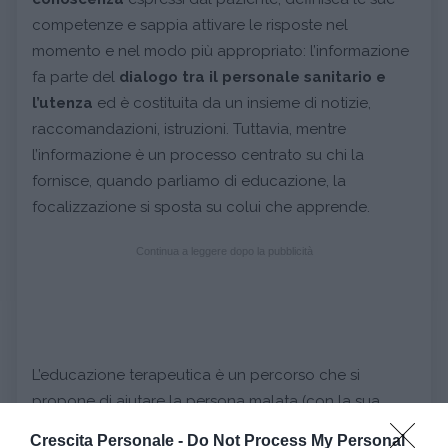
competenze e sappia attivare le risposte nel
momento e nel modo più appropriato: l’informazione
fa parte del
dialogo tra il personale sanitario e
l’utenza
ed è costituita da un insieme di notizie,
raccomandazioni, istruzioni. Tuttavia, mentre
l’informazione è un processo centrato su chi la
fornisce, quando parliamo di educazione, la
focalizzazione si sposta su colui che apprende.
Continua a leggere dopo la pubblicità
L’educazione terapeutica è un percorso che si
propone di aiutare la persona malata (con la sua
famiglia e nell’ambiente che lo circonda) ad acquisire
Crescita Personale -
Do Not Process My Personal