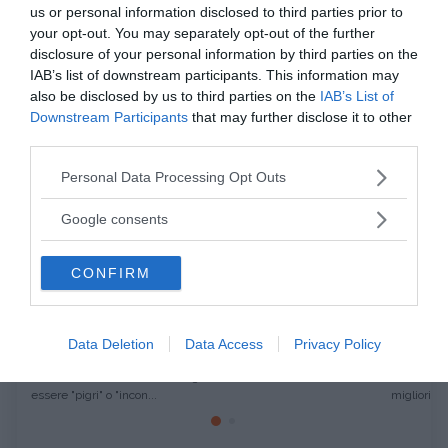
us or personal information disclosed to third parties prior to
contesti.
your opt-out. You may separately opt-out of the further
disclosure of your personal information by third parties on the
da:
CRESCITA PERSONALE
ANSIA
IAB’s list of downstream participants. This information may
also be disclosed by us to third parties on the
IAB’s List of
Ti potrebbe interessare anche
Downstream Participants
that may further disclose it to other
third parties.
Please note that this website/app uses one or more Google
Personal Data Processing Opt Outs
services and may gather and store information including but
not limited to your visit or usage behaviour. You may click to
Google consents
grant or deny consent to Google and its third-party tags to
use your data for below specified purposes in below Google
CONFIRM
consent section.
CRESCITA PERSONALE
PSICOLOGIA
Non sei "pigro" o "sbagliato": come la
Cambiar
Data Deletion
Data Access
Privacy Policy
diagnosi di ADHD sblocca il tuo...
perdere
Molti adulti con ADHD non diagnosticato vivono nell'idea errata di
Quante vol
essere "pigri" o "incon...
migliori pro