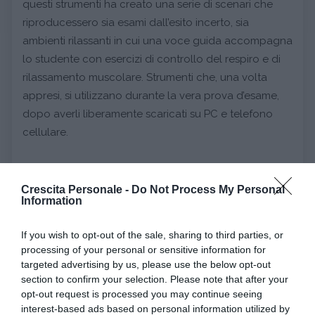
questi strumenti ha creato una serie di scenari che
riproducessero sia esami dall’esito incerto, sia
ambienti rilassanti in cui una voce guida accompagna
lo studente con esercizi di controllo del respiro e di
rilassamento muscolare. Strumenti che, una volta
appresi, si utilizzano durante la vera prova d’esame,
dopo averli liberamente scaricati su PC e telefono
cellulare.
Questo percorso ha dato comunque ottimi risultati. Il
punto critico resta sempre, però, la presa di
Crescita Personale -
Do Not Process My Personal
Information
coscienza del problema e la capacità di cogliere
tempestivamente le prime avvisaglie di un’ansia
If you wish to opt-out of the sale, sharing to third parties, or
eccessiva. Questo tipo di tecnica presenta più di un
processing of your personal or sensitive information for
punto a suo favore, insegnando a non evitare il
targeted advertising by us, please use the below opt-out
problema bensì ad affrontarlo e gestirlo. Accresce,
section to confirm your selection. Please note that after your
opt-out request is processed you may continue seeing
infine, l’
autostima del soggetto
che aumenta le
interest-based ads based on personal information utilized by
proprie
skill
personali, utilizzabili anche in altri