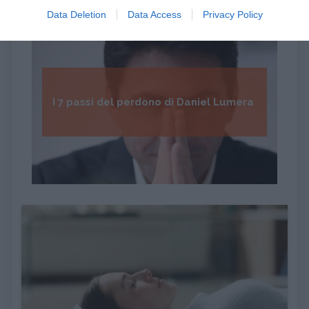
Data Deletion
Data Access
Privacy Policy
I 7 passi del perdono di Daniel Lumera