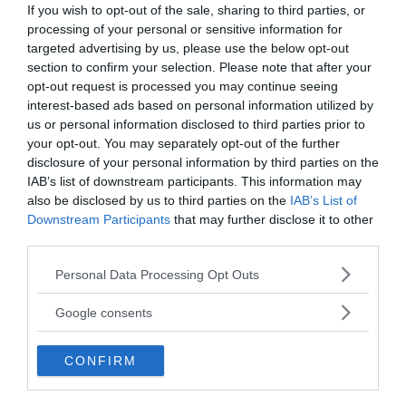
If you wish to opt-out of the sale, sharing to third parties, or
processing of your personal or sensitive information for
AMORE
Liberarsi dall'ossessione per una
targeted advertising by us, please use the below opt-out
section to confirm your selection. Please note that after your
persona
opt-out request is processed you may continue seeing
interest-based ads based on personal information utilized by
us or personal information disclosed to third parties prior to
your opt-out. You may separately opt-out of the further
disclosure of your personal information by third parties on the
I nostri speciali
IAB’s list of downstream participants. This information may
also be disclosed by us to third parties on the
IAB’s List of
Downstream Participants
that may further disclose it to other
third parties.
Please note that this website/app uses one or more Google
Personal Data Processing Opt Outs
services and may gather and store information including but
Psicologia della Divina Commedia
not limited to your visit or usage behaviour. You may click to
Google consents
grant or deny consent to Google and its third-party tags to
use your data for below specified purposes in below Google
CONFIRM
consent section.