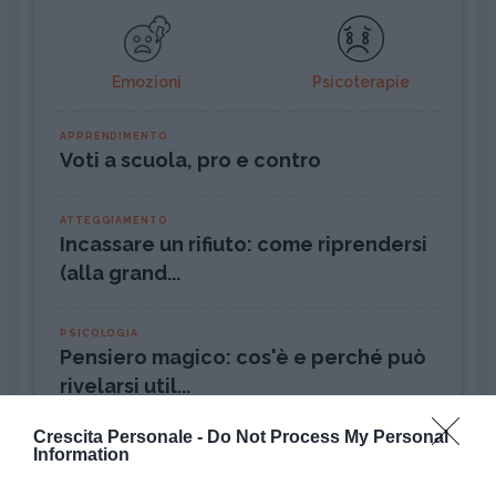
Emozioni
Psicoterapie
APPRENDIMENTO
Voti a scuola, pro e contro
ATTEGGIAMENTO
Incassare un rifiuto: come riprendersi
(alla grand...
PSICOLOGIA
Pensiero magico: cos'è e perché può
rivelarsi util...
Crescita Personale -
Do Not Process My Personal
DISAGIO PSICOLOGICO
Information
Ciclotimia, cos'è e come si cura