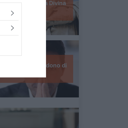
Psicologia della Divina
Commedia
I 7 passi del perdono di
Daniel Lumera