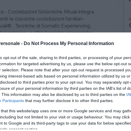
 - Costellazioni Sistemiche Rituali integra
ti: le classiche costellazioni familiari-
ituali® , Tecniche di Somatic Experiencing,
 guarigione , e altre tecniche sciamaniche
Personale -
Do Not Process My Personal Information
Altre sedi
to opt-out of the sale, sharing to third parties, or processing of your per
formation for targeted advertising by us, please use the below opt-out s
Associazione il Cerchio DELLA VITA,
r selection. Please note that after your opt-out request is processed y
eing interest-based ads based on personal information utilized by us or
disclosed to third parties prior to your opt-out. You may separately opt-
losure of your personal information by third parties on the IAB’s list of
. This information may also be disclosed by us to third parties on the
IA
Participants
that may further disclose it to other third parties.
 that this website/app uses one or more Google services and may gath
including but not limited to your visit or usage behaviour. You may click 
 to Google and its third-party tags to use your data for below specifi
ogle consent section.