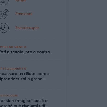
Ansia
Emozioni
Psicoterapie
APPRENDIMENTO
Voti a scuola, pro e contro
ATTEGGIAMENTO
Incassare un rifiuto: come
riprendersi (alla grand...
PSICOLOGIA
Pensiero magico: cos'è e
perché può rivelarsi util...