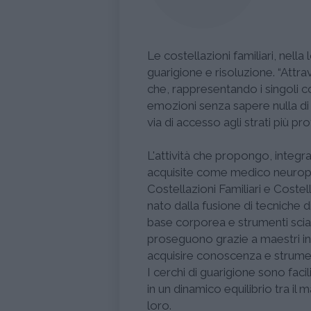
Le costellazioni familiari, nel
guarigione e risoluzione. “Att
che, rappresentando i singoli c
emozioni senza sapere nulla di l
via di accesso agli strati più pro
L'attività che propongo, integr
acquisite come medico neurops
Costellazioni Familiari e Cost
nato dalla fusione di tecniche d
base corporea e strumenti sciam
proseguono grazie a maestri in
acquisire conoscenza e strumenti
I cerchi di guarigione sono facilit
in un dinamico equilibrio tra il m
loro.