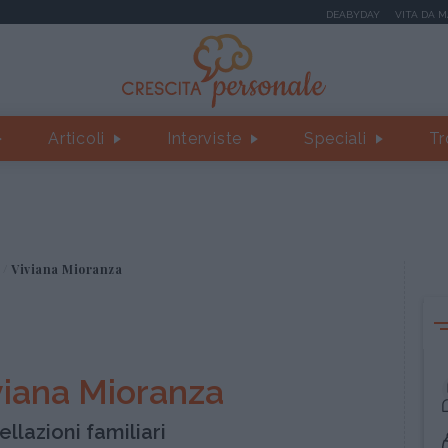
DEABYDAY
VITA DA 
Articoli
Interviste
Speciali
Tr
Viviana Mioranza
viana Mioranza
ellazioni familiari