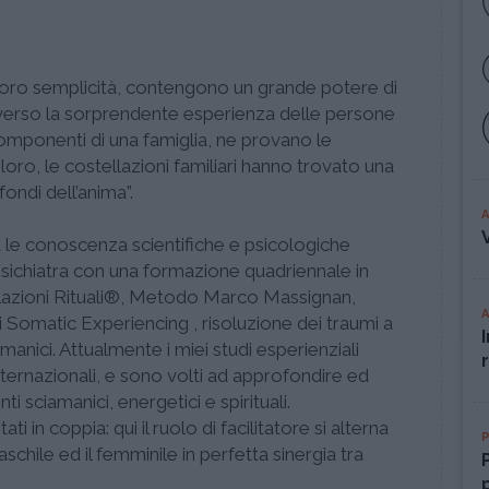
la loro semplicità, contengono un grande potere di
raverso la sorprendente esperienza delle persone
omponenti di una famiglia, ne provano le
oro, le costellazioni familiari hanno trovato una
fondi dell’anima”.
a le conoscenza scientifiche e psicologiche
ichiatra con una formazione quadriennale in
ellazioni Rituali®, Metodo Marco Massignan,
i Somatic Experiencing , risoluzione dei traumi a
anici. Attualmente i miei studi esperienziali
ternazionali, e sono volti ad approfondire ed
 sciamanici, energetici e spirituali.
ati in coppia: qui il ruolo di facilitatore si alterna
aschile ed il femminile in perfetta sinergia tra