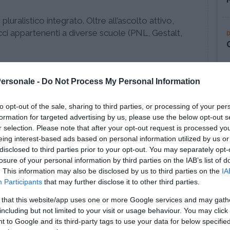
luralistico integrato. Oltre all’ascolto attivo,
cci appartenenti a diverse scuole (PNL, Gestalt,
consulenza di coppia ed esperienza in ambito di
 di comunicazione interculturale
Personale -
Do Not Process My Personal Information
to opt-out of the sale, sharing to third parties, or processing of your per
formation for targeted advertising by us, please use the below opt-out s
Altre sedi
r selection. Please note that after your opt-out request is processed y
eing interest-based ads based on personal information utilized by us or
Milano, Viale Coni Zugna
disclosed to third parties prior to your opt-out. You may separately opt-
losure of your personal information by third parties on the IAB’s list of
. This information may also be disclosed by us to third parties on the
IA
Participants
that may further disclose it to other third parties.
 that this website/app uses one or more Google services and may gath
including but not limited to your visit or usage behaviour. You may click 
 to Google and its third-party tags to use your data for below specifi