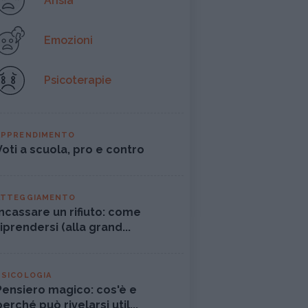
Ansia
Emozioni
Psicoterapie
APPRENDIMENTO
Voti a scuola, pro e contro
ATTEGGIAMENTO
Incassare un rifiuto: come
riprendersi (alla grand...
PSICOLOGIA
Pensiero magico: cos'è e
perché può rivelarsi util...