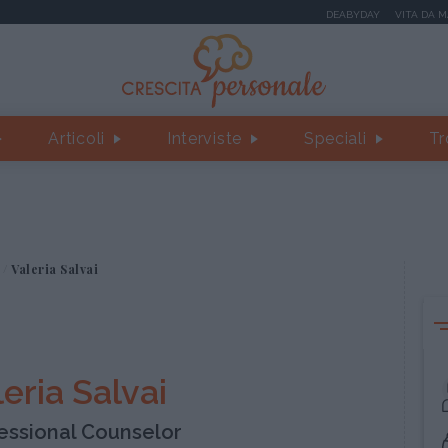
DEABYDAY
VITA DA 
Articoli
Interviste
Speciali
Tr
Valeria Salvai
eria Salvai
essional Counselor