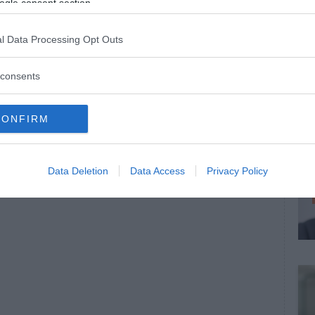
ogle consent section.
l Data Processing Opt Outs
consents
CONFIRM
Data Deletion
Data Access
Privacy Policy