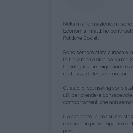
Nella mia formazione, mi sono de
Economia, infatti, ho continuato
Politiche Sociali.
Sono sempre stata curiosa e int
l’Altro è molto diverso da me (d
temi legati all’immigrazione e al
ricchezza delle sue emozioni e 
Gli studi di counseling sono sta
utili per prendere consapevolezz
comportamenti che non sempre 
Ho scoperto, prima su me stess
che ho pian piano imparato e ch
percorsi.