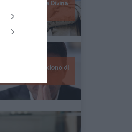
Psicologia della Divina
Commedia
I 7 passi del perdono di
Daniel Lumera