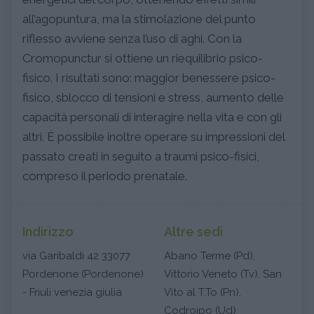
all’agopuntura, ma la stimolazione del punto
riflesso avviene senza l’uso di aghi. Con la
Cromopunctur si ottiene un riequilibrio psico-
fisico. I risultati sono: maggior benessere psico-
fisico, sblocco di tensioni e stress, aumento delle
capacità personali di interagire nella vita e con gli
altri. È possibile inoltre operare su impressioni del
passato creati in seguito a traumi psico-fisici,
compreso il periodo prenatale.
Indirizzo
Altre sedi
via Garibaldi 42 33077
Abano Terme (Pd),
Pordenone (Pordenone)
Vittorio Veneto (Tv), San
- Friuli venezia giulia
Vito al T.To (Pn),
Codroipo (Ud)