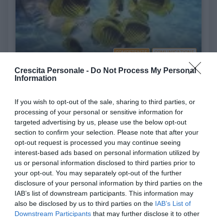
COMPETENZE
COMUNICAZIONE
Crescita Personale -
Do Not Process My Personal
Principi per comunicare in maniera corretta
Information
Principi generali della corretta comunicazione, dal catturare
l'attenzione, all'uso delle ...
If you wish to opt-out of the sale, sharing to third parties, or
processing of your personal or sensitive information for
targeted advertising by us, please use the below opt-out
section to confirm your selection. Please note that after your
Ultimi argomenti
opt-out request is processed you may continue seeing
interest-based ads based on personal information utilized by
us or personal information disclosed to third parties prior to
your opt-out. You may separately opt-out of the further
disclosure of your personal information by third parties on the
Terminologia e dintorni
Ansia
IAB’s list of downstream participants. This information may
also be disclosed by us to third parties on the
IAB’s List of
Downstream Participants
that may further disclose it to other