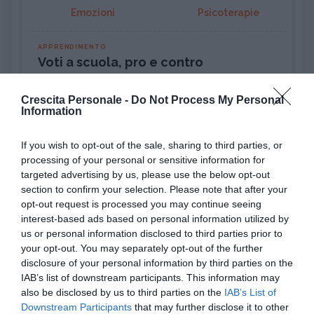
Emozioni
Psicoterapie
APPRENDIMENTO
Voti a scuola, pro e contro
Crescita Personale -
Do Not Process My Personal
ATTEGGIAMENTO
Information
Incassare un rifiuto: come riprendersi
(alla grand...
If you wish to opt-out of the sale, sharing to third parties, or
processing of your personal or sensitive information for
PSICOLOGIA
targeted advertising by us, please use the below opt-out
Pensiero magico: cos'è e perché può
section to confirm your selection. Please note that after your
rivelarsi util...
opt-out request is processed you may continue seeing
interest-based ads based on personal information utilized by
us or personal information disclosed to third parties prior to
DISAGIO PSICOLOGICO
your opt-out. You may separately opt-out of the further
Ciclotimia, cos'è e come si cura
disclosure of your personal information by third parties on the
IAB’s list of downstream participants. This information may
also be disclosed by us to third parties on the
IAB’s List of
AMORE
Downstream Participants
that may further disclose it to other
Liberarsi dall'ossessione per una