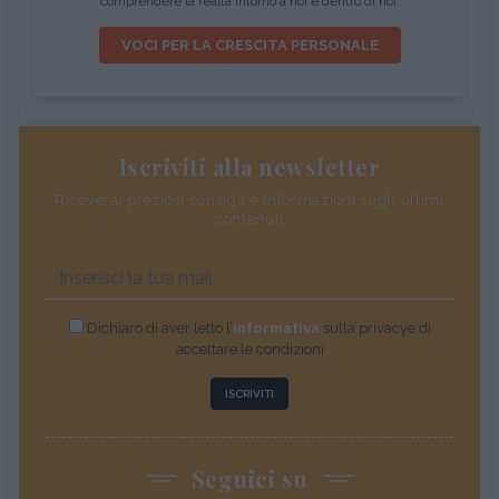
comprendere la realtà intorno a noi e dentro di noi.
VOCI PER LA CRESCITA PERSONALE
Iscriviti alla newsletter
Riceverai preziosi consigli e informazioni sugli ultimi
contenuti
Dichiaro di aver letto l’
informativa
sulla privacye di
accettare le condizioni
ISCRIVITI
Seguici su