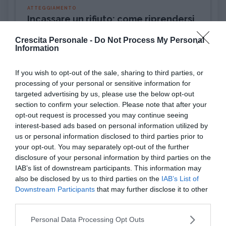
ATTEGGIAMENTO
Incassare un rifiuto: come riprendersi
(alla grand...
Crescita Personale -
Do Not Process My Personal
Information
PSICOLOGIA
Pensiero magico: cos'è e perché può
If you wish to opt-out of the sale, sharing to third parties, or
rivelarsi util...
processing of your personal or sensitive information for
targeted advertising by us, please use the below opt-out
section to confirm your selection. Please note that after your
DISAGIO PSICOLOGICO
opt-out request is processed you may continue seeing
Ciclotimia, cos'è e come si cura
interest-based ads based on personal information utilized by
us or personal information disclosed to third parties prior to
your opt-out. You may separately opt-out of the further
AMORE
disclosure of your personal information by third parties on the
Liberarsi dall'ossessione per una
IAB’s list of downstream participants. This information may
persona
also be disclosed by us to third parties on the
IAB’s List of
Downstream Participants
that may further disclose it to other
third parties.
Please note that this website/app uses one or more Google
Personal Data Processing Opt Outs