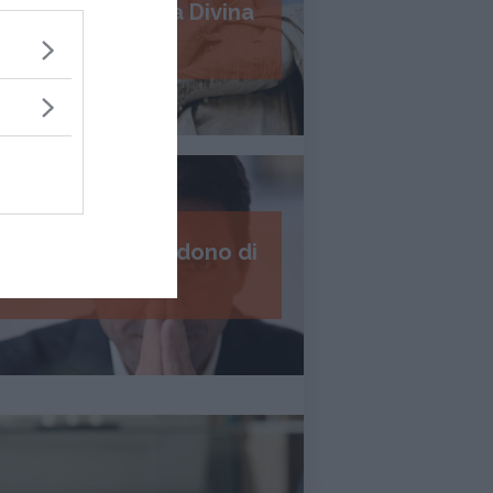
Psicologia della Divina
Commedia
I 7 passi del perdono di
Daniel Lumera