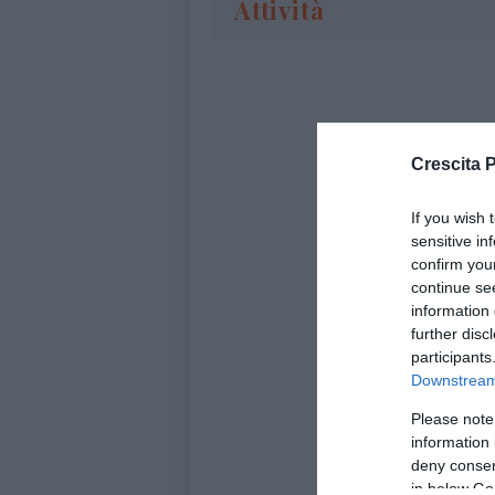
Attività
Crescita 
If you wish 
sensitive in
confirm you
continue se
information 
further disc
participants
Downstream 
Please note
information 
deny consent
in below Go