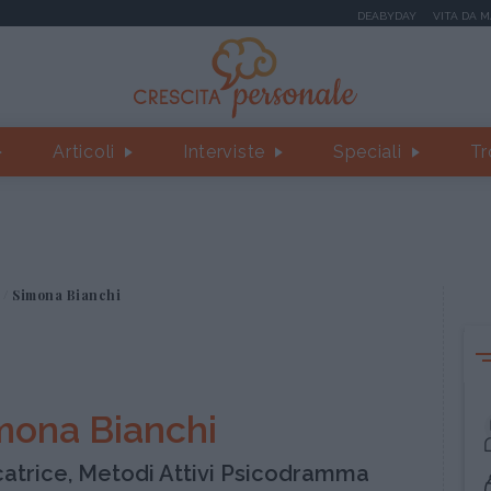
DEABYDAY
VITA DA 
Articoli
Interviste
Speciali
Tr
Simona Bianchi
mona Bianchi
atrice, Metodi Attivi Psicodramma