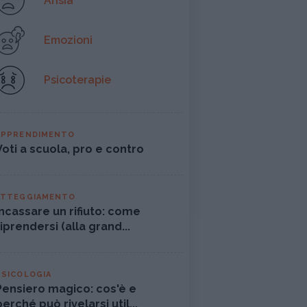
Ansia
Emozioni
Psicoterapie
APPRENDIMENTO
Voti a scuola, pro e contro
ATTEGGIAMENTO
Incassare un rifiuto: come
riprendersi (alla grand...
PSICOLOGIA
Pensiero magico: cos'è e
perché può rivelarsi util...