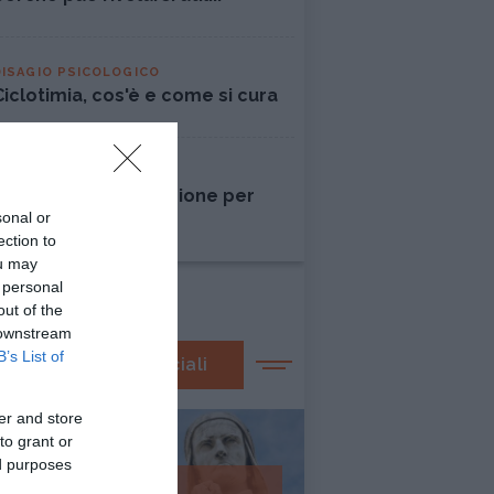
DISAGIO PSICOLOGICO
Ciclotimia, cos'è e come si cura
AMORE
Liberarsi dall'ossessione per
sonal or
una persona
ection to
ou may
 personal
out of the
 downstream
B’s List of
I nostri speciali
er and store
to grant or
ed purposes