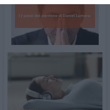
I 7 passi del perdono di Daniel Lumera