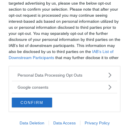
targeted advertising by us, please use the below opt-out
section to confirm your selection. Please note that after your
opt-out request is processed you may continue seeing
interest-based ads based on personal information utilized by
us or personal information disclosed to third parties prior to
I nostri speciali
your opt-out. You may separately opt-out of the further
disclosure of your personal information by third parties on the
IAB’s list of downstream participants. This information may
also be disclosed by us to third parties on the
IAB’s List of
Downstream Participants
that may further disclose it to other
third parties.
Psicologia della Divina Commedia
Please note that this website/app uses one or more Google
Personal Data Processing Opt Outs
services and may gather and store information including but
not limited to your visit or usage behaviour. You may click to
Google consents
grant or deny consent to Google and its third-party tags to
use your data for below specified purposes in below Google
CONFIRM
consent section.
Data Deletion
Data Access
Privacy Policy