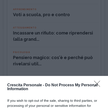
APPRENDIMENTO
Voti a scuola, pro e contro
ATTEGGIAMENTO
Incassare un rifiuto: come riprendersi
(alla grand...
PSICOLOGIA
Pensiero magico: cos'è e perché può
rivelarsi util...
DISAGIO PSICOLOGICO
Ciclotimia, cos'è e come si cura
Crescita Personale -
Do Not Process My Personal
Information
AMORE
Liberarsi dall'ossessione per una
If you wish to opt-out of the sale, sharing to third parties, or
processing of your personal or sensitive information for
persona