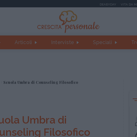
DEABYDAY
VITA DA 
Articoli
Interviste
Speciali
Tr
Scuola Umbra di Counseling Filosofico
uola Umbra di
unseling Filosofico