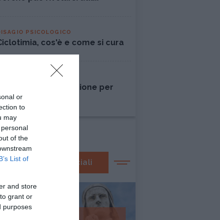
DISAGIO PSICOLOGICO
Ciclotimia, cos'è e come si cura
AMORE
Liberarsi dall'ossessione per
sonal or
una persona
ection to
ou may
 personal
out of the
 downstream
B’s List of
I nostri speciali
er and store
to grant or
ed purposes