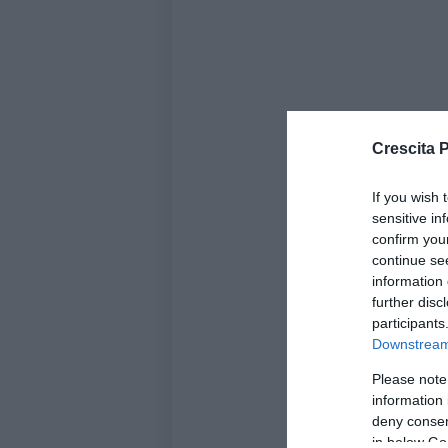
Crescita 
If you wish 
sensitive in
confirm you
continue se
information 
further disc
participants
Downstream 
Please note
information 
deny consent
in below Go