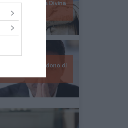
Psicologia della Divina
Commedia
I 7 passi del perdono di
Daniel Lumera