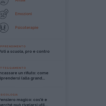
Ansia
Emozioni
Psicoterapie
APPRENDIMENTO
Voti a scuola, pro e contro
ATTEGGIAMENTO
Incassare un rifiuto: come
riprendersi (alla grand...
PSICOLOGIA
Pensiero magico: cos'è e
perché può rivelarsi util...