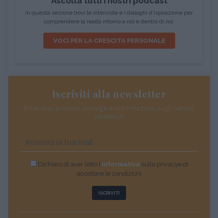
Ascolta tutti i nostri podcast
In questa sezione trovi le interviste e i dialoghi d'ispirazione per
comprendere la realtà intorno a noi e dentro di noi.
VOCI PER LA CRESCITA PERSONALE
Iscriviti alla newsletter
Riceverai preziosi consigli e informazioni sugli ultimi
contenuti
Dichiaro di aver letto l’
informativa
sulla privacye di
accettare le condizioni
ISCRIVITI