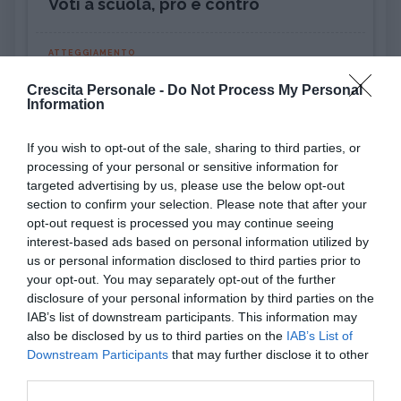
Voti a scuola, pro e contro
ATTEGGIAMENTO
Incassare un rifiuto: come riprendersi
Crescita Personale -
Do Not Process My Personal
(alla grand...
Information
PSICOLOGIA
If you wish to opt-out of the sale, sharing to third parties, or
Pensiero magico: cos'è e perché può
processing of your personal or sensitive information for
rivelarsi util...
targeted advertising by us, please use the below opt-out
section to confirm your selection. Please note that after your
opt-out request is processed you may continue seeing
DISAGIO PSICOLOGICO
interest-based ads based on personal information utilized by
Ciclotimia, cos'è e come si cura
us or personal information disclosed to third parties prior to
your opt-out. You may separately opt-out of the further
disclosure of your personal information by third parties on the
AMORE
IAB’s list of downstream participants. This information may
Liberarsi dall'ossessione per una
also be disclosed by us to third parties on the
IAB’s List of
persona
Downstream Participants
that may further disclose it to other
third parties.