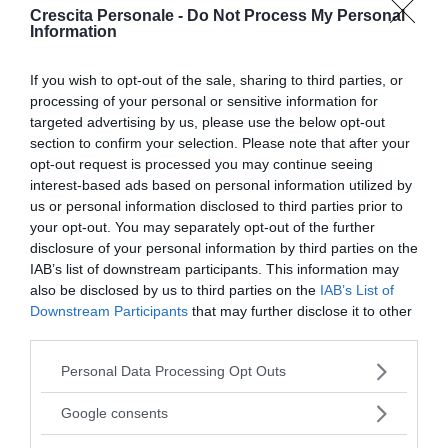
Pensiero magico: cos'è e perché può
Crescita Personale -
Do Not Process My Personal
Information
rivelarsi util...
If you wish to opt-out of the sale, sharing to third parties, or
DISAGIO PSICOLOGICO
processing of your personal or sensitive information for
Ciclotimia, cos'è e come si cura
targeted advertising by us, please use the below opt-out
section to confirm your selection. Please note that after your
opt-out request is processed you may continue seeing
AMORE
interest-based ads based on personal information utilized by
Liberarsi dall'ossessione per una
us or personal information disclosed to third parties prior to
persona
your opt-out. You may separately opt-out of the further
disclosure of your personal information by third parties on the
IAB’s list of downstream participants. This information may
also be disclosed by us to third parties on the
IAB’s List of
Downstream Participants
that may further disclose it to other
I nostri speciali
third parties.
Please note that this website/app uses one or more Google
Personal Data Processing Opt Outs
services and may gather and store information including but
not limited to your visit or usage behaviour. You may click to
Google consents
grant or deny consent to Google and its third-party tags to