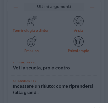
Ultimi argomenti
Terminologia e dintorni
Ansia
Emozioni
Psicoterapie
APPRENDIMENTO
Voti a scuola, pro e contro
ATTEGGIAMENTO
Incassare un rifiuto: come riprendersi
(alla grand...
PSICOLOGIA