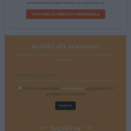
comprendere la realtà intorno a noi e dentro di noi.
VOCI PER LA CRESCITA PERSONALE
Iscriviti alla newsletter
Riceverai preziosi consigli e informazioni sugli ultimi
contenuti
Dichiaro di aver letto l’
informativa
sulla privacye di
accettare le condizioni
ISCRIVITI
Seguici su