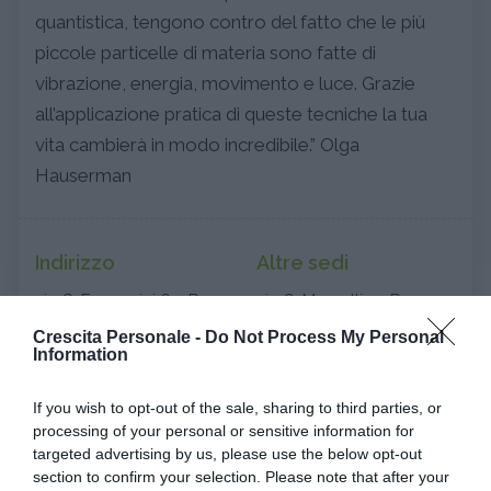
quantistica, tengono contro del fatto che le più
piccole particelle di materia sono fatte di
vibrazione, energia, movimento e luce. Grazie
all’applicazione pratica di queste tecniche la tua
vita cambierà in modo incredibile.” Olga
Hauserman
Indirizzo
Altre sedi
via C. Fracassini 60, Roma
via G. Mercalli 31, Roma
00189 Roma (Roma) -
Crescita Personale -
Do Not Process My Personal
Information
Lazio
Contatti
If you wish to opt-out of the sale, sharing to third parties, or
processing of your personal or sensitive information for
3394832931
targeted advertising by us, please use the below opt-out
section to confirm your selection. Please note that after your