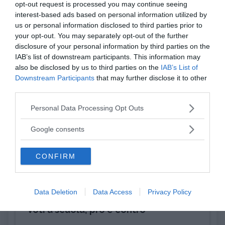
opt-out request is processed you may continue seeing
Attività
interest-based ads based on personal information utilized by
us or personal information disclosed to third parties prior to
your opt-out. You may separately opt-out of the further
disclosure of your personal information by third parties on the
IAB’s list of downstream participants. This information may
also be disclosed by us to third parties on the
IAB’s List of
Downstream Participants
that may further disclose it to other
Ultimi argomenti
third parties.
Please note that this website/app uses one or more Google
Personal Data Processing Opt Outs
services and may gather and store information including but
not limited to your visit or usage behaviour. You may click to
Google consents
Terminologia e dintorni
Ansia
grant or deny consent to Google and its third-party tags to
use your data for below specified purposes in below Google
CONFIRM
consent section.
Emozioni
Psicoterapie
Data Deletion
Data Access
Privacy Policy
APPRENDIMENTO
Voti a scuola, pro e contro