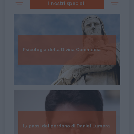
I nostri speciali
Psicologia della Divina Commedia
I 7 passi del perdono di Daniel Lumera