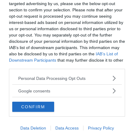
targeted advertising by us, please use the below opt-out
section to confirm your selection. Please note that after your
opt-out request is processed you may continue seeing
interest-based ads based on personal information utilized by
us or personal information disclosed to third parties prior to
I nostri speciali
your opt-out. You may separately opt-out of the further
disclosure of your personal information by third parties on the
IAB’s list of downstream participants. This information may
also be disclosed by us to third parties on the
IAB’s List of
Downstream Participants
that may further disclose it to other
third parties.
Please note that this website/app uses one or more Google
Psicologia della Divina Commedia
Personal Data Processing Opt Outs
services and may gather and store information including but
not limited to your visit or usage behaviour. You may click to
Google consents
grant or deny consent to Google and its third-party tags to
use your data for below specified purposes in below Google
CONFIRM
consent section.
Data Deletion
Data Access
Privacy Policy