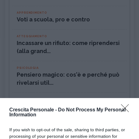
APPRENDIMENTO
Voti a scuola, pro e contro
ATTEGGIAMENTO
Incassare un rifiuto: come riprendersi
(alla grand...
PSICOLOGIA
Pensiero magico: cos'è e perché può
rivelarsi util...
DISAGIO PSICOLOGICO
Ciclotimia, cos'è e come si cura
Crescita Personale -
Do Not Process My Personal
Information
AMORE
Liberarsi dall'ossessione per una
If you wish to opt-out of the sale, sharing to third parties, or
processing of your personal or sensitive information for
persona