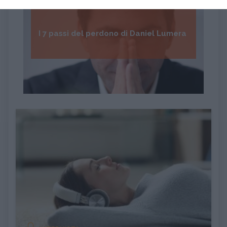
I 7 passi del perdono di Daniel Lumera