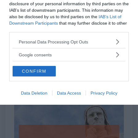
disclosure of your personal information by third parties on the
rivelarsi util...
IAB’s list of downstream participants. This information may
also be disclosed by us to third parties on the
IAB’s List of
DISAGIO PSICOLOGICO
Downstream Participants
that may further disclose it to other
Ciclotimia, cos'è e come si cura
third parties.
Please note that this website/app uses one or more Google
Personal Data Processing Opt Outs
AMORE
services and may gather and store information including but
Liberarsi dall'ossessione per una
not limited to your visit or usage behaviour. You may click to
Google consents
persona
grant or deny consent to Google and its third-party tags to
use your data for below specified purposes in below Google
CONFIRM
consent section.
I nostri speciali
Data Deletion
Data Access
Privacy Policy