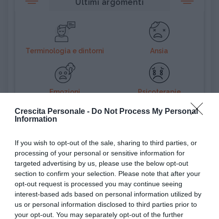
Ultimi argomenti
Terminologia e dintorni
Ansia
Emozioni
Psicoterapie
Crescita Personale -
Do Not Process My Personal
APPRENDIMENTO
Information
Voti a scuola, pro e contro
If you wish to opt-out of the sale, sharing to third parties, or
processing of your personal or sensitive information for
ATTEGGIAMENTO
Incassare un rifiuto: come riprendersi
targeted advertising by us, please use the below opt-out
section to confirm your selection. Please note that after your
(alla grand...
opt-out request is processed you may continue seeing
interest-based ads based on personal information utilized by
us or personal information disclosed to third parties prior to
PSICOLOGIA
Pensiero magico: cos'è e perché può
your opt-out. You may separately opt-out of the further