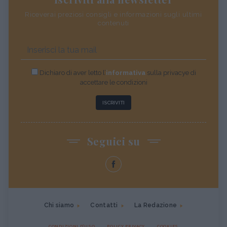
Riceverai preziosi consigli e informazioni sugli ultimi
contenuti
Dichiaro di aver letto l’
informativa
sulla privacye di
accettare le condizioni
ISCRIVITI
Seguici su
Chi siamo
Contatti
La Redazione
CONDIZIONI D'USO
POLICY PRIVACY
COOKIES