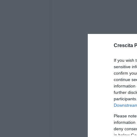
Crescita 
If you wish 
sensitive in
confirm you
continue se
information 
further disc
participants
Downstream 
Please note
information 
deny consent
in below Go