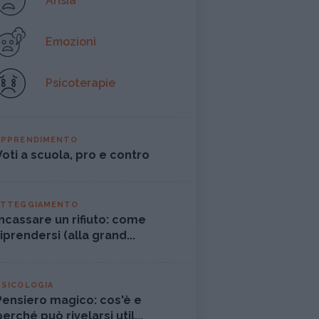
Ansia
Emozioni
Psicoterapie
APPRENDIMENTO
Voti a scuola, pro e contro
ATTEGGIAMENTO
Incassare un rifiuto: come
riprendersi (alla grand...
PSICOLOGIA
Pensiero magico: cos'è e
perché può rivelarsi util...