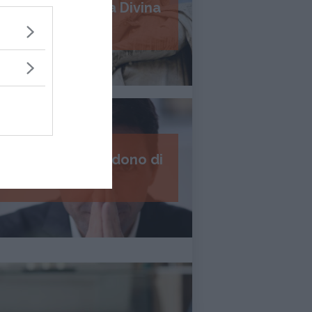
Psicologia della Divina
Commedia
I 7 passi del perdono di
Daniel Lumera