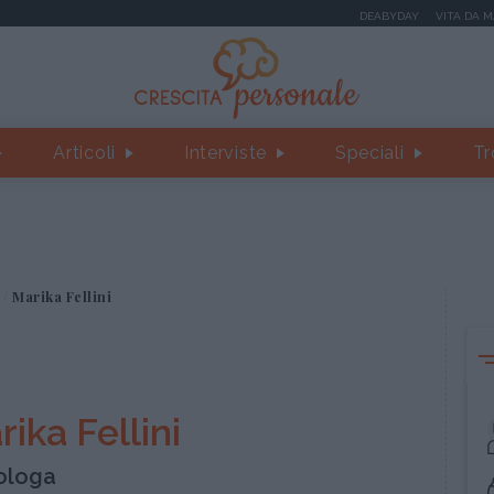
DEABYDAY
VITA DA 
Articoli
Interviste
Speciali
Tr
Marika Fellini
ika Fellini
ologa