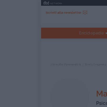
NETWORK
Iscriviti alla newsletter
Enciclopedie
Crescita-Personale.it
Trova l'esperto
Mar
Psic