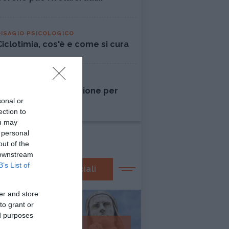
DISAGIO PSICOLOGICO
Ciclotimia, cos'è e come si cura
AMORE
Liberarsi dall'ossessione per
sonal or
una persona
ection to
ou may
 personal
out of the
 downstream
B’s List of
I nostri speciali
er and store
to grant or
ed purposes