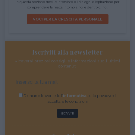
In questa sezione trovi le interviste e i dialoghi d'ispirazione per
comprendere la realtà intorno a noi e dentro di noi.
VOCI PER LA CRESCITA PERSONALE
Iscriviti alla newsletter
Riceverai preziosi consigli e informazioni sugli ultimi
contenuti
Dichiaro di aver letto l’
informativa
sulla privacye di
accettare le condizioni
ISCRIVITI