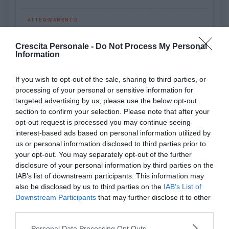
ATTEGGIAMENTO
Incassare un rifiuto: come riprendersi
(alla grand...
Crescita Personale -
Do Not Process My Personal
Information
PSICOLOGIA
If you wish to opt-out of the sale, sharing to third parties, or
Pensiero magico: cos'è e perché può
processing of your personal or sensitive information for
rivelarsi util...
targeted advertising by us, please use the below opt-out
section to confirm your selection. Please note that after your
opt-out request is processed you may continue seeing
DISAGIO PSICOLOGICO
interest-based ads based on personal information utilized by
Ciclotimia, cos'è e come si cura
us or personal information disclosed to third parties prior to
your opt-out. You may separately opt-out of the further
AMORE
disclosure of your personal information by third parties on the
Liberarsi dall'ossessione per una
IAB’s list of downstream participants. This information may
persona
also be disclosed by us to third parties on the
IAB’s List of
Downstream Participants
that may further disclose it to other
third parties.
Please note that this website/app uses one or more Google
Personal Data Processing Opt Outs