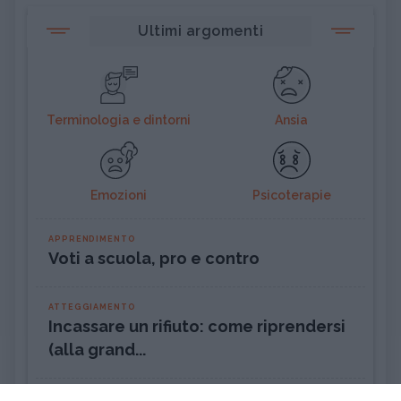
Ultimi argomenti
Terminologia e dintorni
Ansia
Emozioni
Psicoterapie
APPRENDIMENTO
Voti a scuola, pro e contro
ATTEGGIAMENTO
Incassare un rifiuto: come riprendersi
(alla grand...
PSICOLOGIA