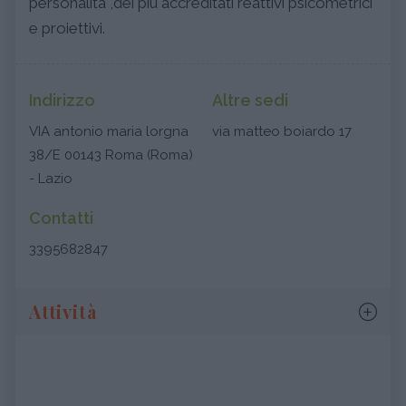
personalità ,dei più accreditati reattivi psicometrici
e proiettivi.
Indirizzo
Altre sedi
VIA antonio maria lorgna
via matteo boiardo 17
38/E 00143 Roma (Roma)
- Lazio
Contatti
3395682847
Attività