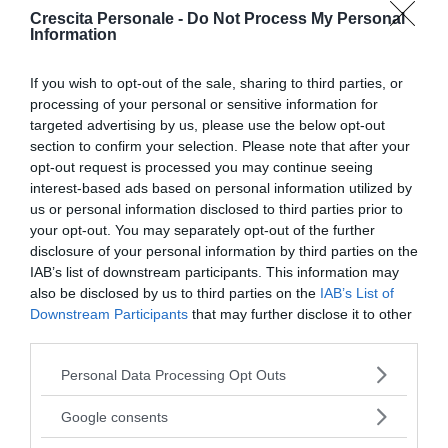
Pensiero magico: cos'è e perché può
Crescita Personale -
Do Not Process My Personal
Information
rivelarsi util...
If you wish to opt-out of the sale, sharing to third parties, or
DISAGIO PSICOLOGICO
processing of your personal or sensitive information for
Ciclotimia, cos'è e come si cura
targeted advertising by us, please use the below opt-out
section to confirm your selection. Please note that after your
opt-out request is processed you may continue seeing
AMORE
interest-based ads based on personal information utilized by
Liberarsi dall'ossessione per una
us or personal information disclosed to third parties prior to
persona
your opt-out. You may separately opt-out of the further
disclosure of your personal information by third parties on the
IAB’s list of downstream participants. This information may
also be disclosed by us to third parties on the
IAB’s List of
Downstream Participants
that may further disclose it to other
I nostri speciali
third parties.
Please note that this website/app uses one or more Google
Personal Data Processing Opt Outs
services and may gather and store information including but
not limited to your visit or usage behaviour. You may click to
Google consents
grant or deny consent to Google and its third-party tags to