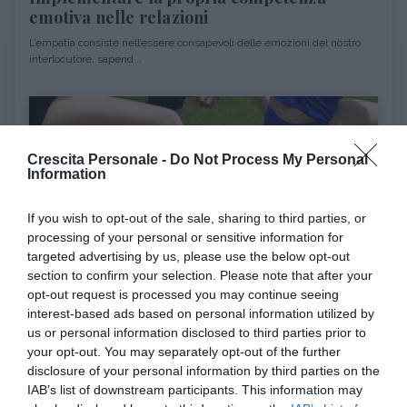
emotiva nelle relazioni
L’empatia consiste nell’essere consapevoli delle emozioni del nostro
interlocutore, sapend...
Crescita Personale -
Do Not Process My Personal
Information
If you wish to opt-out of the sale, sharing to third parties, or
CRESCITA PERSONALE
PSICOLOGIA
processing of your personal or sensitive information for
targeted advertising by us, please use the below opt-out
Sport e motivazione: costanza nell'attività
section to confirm your selection. Please note that after your
fisica
opt-out request is processed you may continue seeing
L’attività sportiva sarà fonte di soddisfazione tanto più saprà soddisfare
interest-based ads based on personal information utilized by
uno dei bisogni...
us or personal information disclosed to third parties prior to
your opt-out. You may separately opt-out of the further
disclosure of your personal information by third parties on the
IAB’s list of downstream participants. This information may