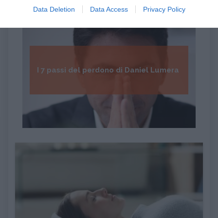
Data Deletion
Data Access
Privacy Policy
I 7 passi del perdono di Daniel Lumera