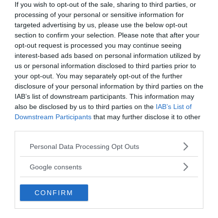
If you wish to opt-out of the sale, sharing to third parties, or
processing of your personal or sensitive information for
AMORE
Liberarsi dall'ossessione per una
targeted advertising by us, please use the below opt-out
section to confirm your selection. Please note that after your
persona
opt-out request is processed you may continue seeing
interest-based ads based on personal information utilized by
us or personal information disclosed to third parties prior to
your opt-out. You may separately opt-out of the further
disclosure of your personal information by third parties on the
I nostri speciali
IAB’s list of downstream participants. This information may
also be disclosed by us to third parties on the
IAB’s List of
Downstream Participants
that may further disclose it to other
third parties.
Please note that this website/app uses one or more Google
Personal Data Processing Opt Outs
services and may gather and store information including but
Psicologia della Divina Commedia
not limited to your visit or usage behaviour. You may click to
Google consents
grant or deny consent to Google and its third-party tags to
use your data for below specified purposes in below Google
CONFIRM
consent section.