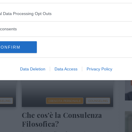
nua a leggere dopo la pubblicità
l Data Processing Opt Outs
consents
CONFIRM
Data Deletion
Data Access
Privacy Policy
SELING
CRESCITA PERSONALE
COUNSELING
Che cos'è la Consulenza
Filosofica?