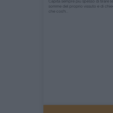
Capita sempre più spesso di tirare l
somme del proprio vissuto e di chied
che cos'h...