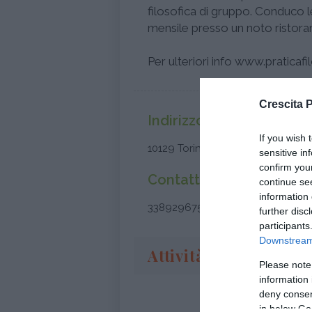
filosofica di gruppo. Conduco 
mensile presso un noto ristoran
Per ulteriori info www.praticaf
Crescita 
Indirizzo
If you wish 
10129 Torino (Torino) - Piemonte
sensitive in
confirm you
Contatti
continue se
information 
3389296756
further disc
participants
Downstream 
Attività
Please note
information 
deny consent
in below Go