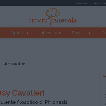
DEABYDAY
VITA DA 
Articoli
Interviste
Speciali
Tr
Giusy Cavalieri
usy Cavalieri
ulente filosofico di Phronesis