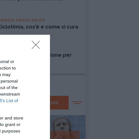
DISAGIO PSICOLOGICO
Ciclotimia, cos'è e come si cura
AMORE
Liberarsi dall'ossessione per
sonal or
una persona
ection to
ou may
 personal
out of the
 downstream
B’s List of
I nostri speciali
er and store
to grant or
ed purposes