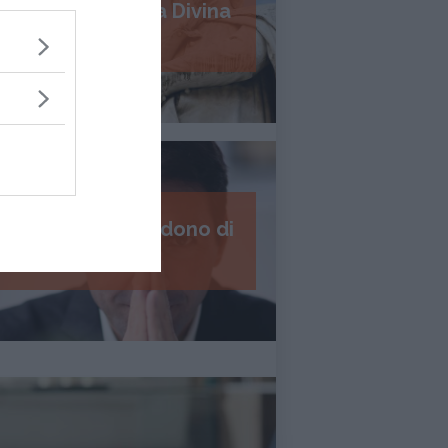
Psicologia della Divina
Commedia
I 7 passi del perdono di
Daniel Lumera