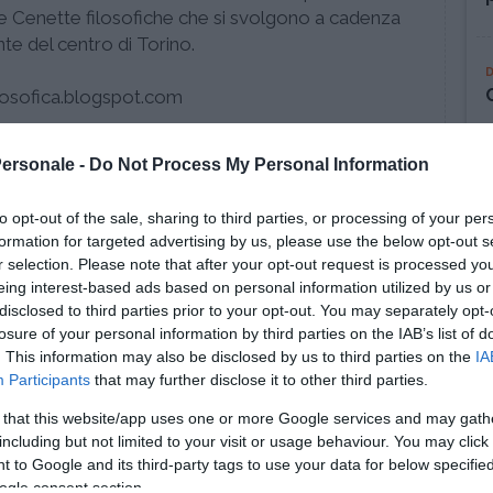
le Cenette filosofiche che si svolgono a cadenza
te del centro di Torino.
ilosofica.blogspot.com
Personale -
Do Not Process My Personal Information
to opt-out of the sale, sharing to third parties, or processing of your per
formation for targeted advertising by us, please use the below opt-out s
r selection. Please note that after your opt-out request is processed y
eing interest-based ads based on personal information utilized by us or
disclosed to third parties prior to your opt-out. You may separately opt-
losure of your personal information by third parties on the IAB’s list of
. This information may also be disclosed by us to third parties on the
IA
Participants
that may further disclose it to other third parties.
 that this website/app uses one or more Google services and may gath
including but not limited to your visit or usage behaviour. You may click 
 to Google and its third-party tags to use your data for below specifi
ogle consent section.