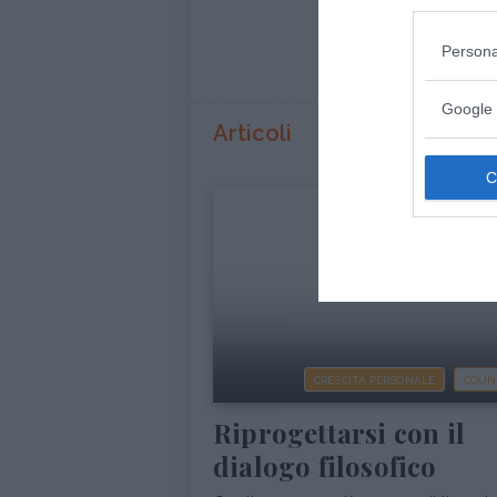
Conti
Persona
Google 
Articoli
CRESCITA PERSONALE
COUN
Riprogettarsi con il
dialogo filosofico