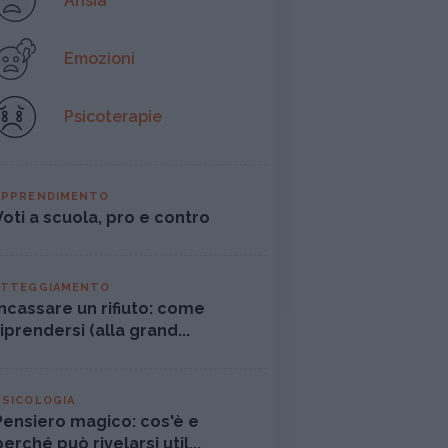
Ansia
Emozioni
Psicoterapie
APPRENDIMENTO
Voti a scuola, pro e contro
ATTEGGIAMENTO
Incassare un rifiuto: come
riprendersi (alla grand...
PSICOLOGIA
Pensiero magico: cos'è e
perché può rivelarsi util...