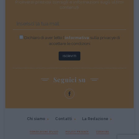
Riceverai preziosi consigli e informazioni sugli ultimi
contenuti
Dichiaro di aver letto l’
informativa
sulla privacye di
accettare le condizioni
ISCRIVITI
Seguici su
Chi siamo
Contatti
La Redazione
CONDIZIONI D'USO
POLICY PRIVACY
COOKIES