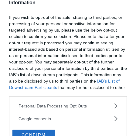
Information
DISAGIO PSICOLOGICO
If you wish to opt-out of the sale, sharing to third parties, or
Ciclotimia, cos'è e come si cura
processing of your personal or sensitive information for
targeted advertising by us, please use the below opt-out
section to confirm your selection. Please note that after your
AMORE
opt-out request is processed you may continue seeing
Liberarsi dall'ossessione per una
interest-based ads based on personal information utilized by
persona
us or personal information disclosed to third parties prior to
your opt-out. You may separately opt-out of the further
disclosure of your personal information by third parties on the
IAB’s list of downstream participants. This information may
also be disclosed by us to third parties on the
IAB’s List of
I nostri speciali
Downstream Participants
that may further disclose it to other
third parties.
Please note that this website/app uses one or more Google
Personal Data Processing Opt Outs
services and may gather and store information including but
not limited to your visit or usage behaviour. You may click to
Google consents
grant or deny consent to Google and its third-party tags to
use your data for below specified purposes in below Google
Psicologia della Divina Commedia
CONFIRM