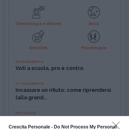
Terminologia e dintorni
Ansia
Emozioni
Psicoterapie
APPRENDIMENTO
Voti a scuola, pro e contro
ATTEGGIAMENTO
Incassare un rifiuto: come riprendersi
(alla grand...
PSICOLOGIA
Pensiero magico: cos'è e perché può
rivelarsi util...
Crescita Personale -
Do Not Process My Personal