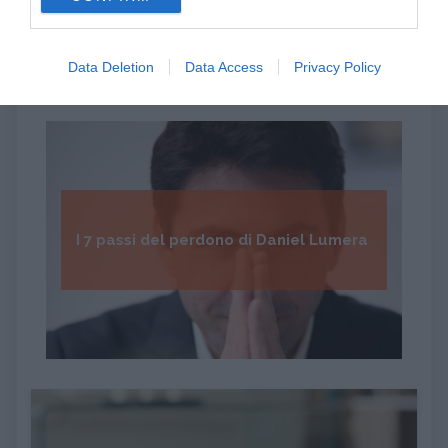
consent section.
Data Deletion
Data Access
Privacy Policy
I 7 passi del perdono di Daniel Lumera