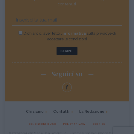
contenuti
Dichiaro di aver letto l’
informativa
sulla privacye di
accettare le condizioni
ISCRIVITI
Seguici su
Chi siamo
Contatti
La Redazione
CONDIZIONI D'USO
POLICY PRIVACY
COOKIES
© 2026 Copyright Media Data Factory S.R.L. - I contenuti sono di proprietà di Media