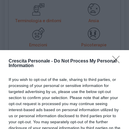
Terminologia e dintorni
Ansia
Emozioni
Psicoterapie
APPRENDIMENTO
Crescita Personale -
Do Not Process My Personal
Voti a scuola, pro e contro
Information
If you wish to opt-out of the sale, sharing to third parties, or
ATTEGGIAMENTO
processing of your personal or sensitive information for
Incassare un rifiuto: come riprendersi
targeted advertising by us, please use the below opt-out
(alla grand...
section to confirm your selection. Please note that after your
opt-out request is processed you may continue seeing
interest-based ads based on personal information utilized by
PSICOLOGIA
us or personal information disclosed to third parties prior to
Pensiero magico: cos'è e perché può
your opt-out. You may separately opt-out of the further
rivelarsi util...
disclosure of your personal information by third parties on the