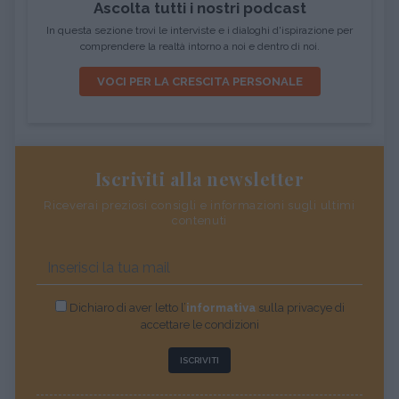
Ascolta tutti i nostri podcast
In questa sezione trovi le interviste e i dialoghi d'ispirazione per
comprendere la realtà intorno a noi e dentro di noi.
VOCI PER LA CRESCITA PERSONALE
Iscriviti alla newsletter
Riceverai preziosi consigli e informazioni sugli ultimi
contenuti
Dichiaro di aver letto l’
informativa
sulla privacye di
accettare le condizioni
ISCRIVITI