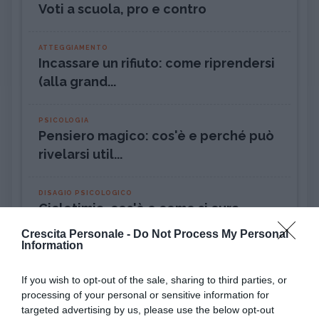
Voti a scuola, pro e contro
ATTEGGIAMENTO
Incassare un rifiuto: come riprendersi
(alla grand...
PSICOLOGIA
Pensiero magico: cos'è e perché può
rivelarsi util...
DISAGIO PSICOLOGICO
Ciclotimia, cos'è e come si cura
Crescita Personale -
Do Not Process My Personal
Information
AMORE
Liberarsi dall'ossessione per una
persona
If you wish to opt-out of the sale, sharing to third parties, or
processing of your personal or sensitive information for
targeted advertising by us, please use the below opt-out