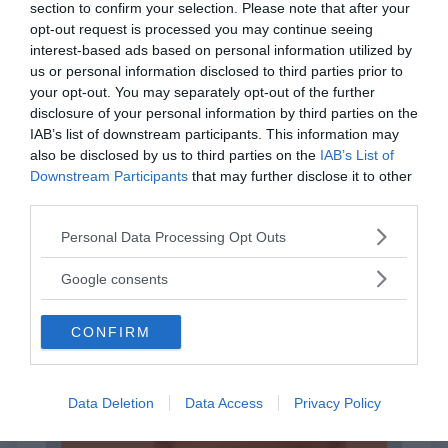
section to confirm your selection. Please note that after your
opt-out request is processed you may continue seeing
interest-based ads based on personal information utilized by
I nostri speciali
us or personal information disclosed to third parties prior to
your opt-out. You may separately opt-out of the further
disclosure of your personal information by third parties on the
IAB’s list of downstream participants. This information may
also be disclosed by us to third parties on the
IAB’s List of
Downstream Participants
that may further disclose it to other
third parties.
Psicologia della Divina Commedia
Please note that this website/app uses one or more Google
Personal Data Processing Opt Outs
services and may gather and store information including but
not limited to your visit or usage behaviour. You may click to
Google consents
grant or deny consent to Google and its third-party tags to
use your data for below specified purposes in below Google
CONFIRM
consent section.
Data Deletion
Data Access
Privacy Policy