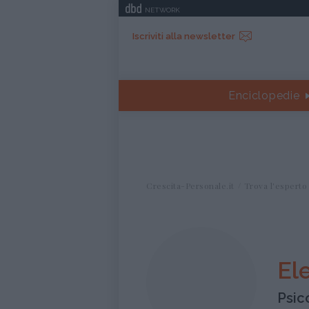
NETWORK
Iscriviti alla newsletter
Enciclopedie
Crescita-Personale.it
Trova l'esperto
El
Psic