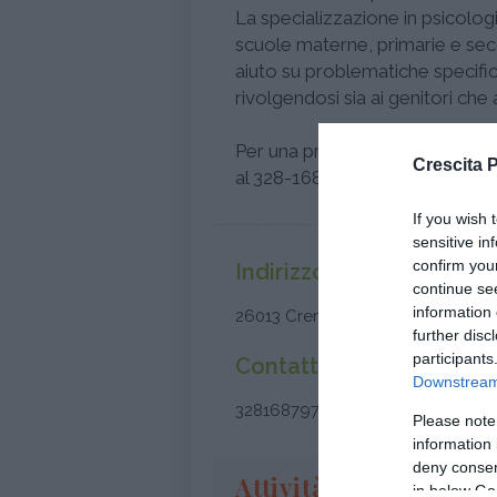
La specializzazione in psicologi
scuole materne, primarie e seco
aiuto su problematiche specific
rivolgendosi sia ai genitori che 
Per una prima conoscenza e defi
Crescita 
al 328-1687979!
If you wish 
sensitive in
confirm you
Indirizzo
continue se
information 
26013 Crema (Cremona) - Lomba
further disc
participants
Contatti
Downstream 
3281687979
Please note
information 
deny consent
Attività
in below Go