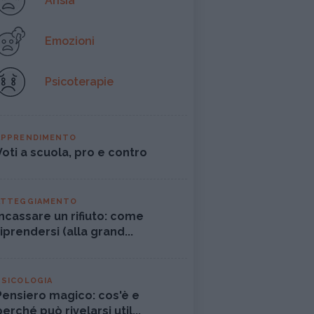
Ansia
Emozioni
Psicoterapie
APPRENDIMENTO
Voti a scuola, pro e contro
ATTEGGIAMENTO
Incassare un rifiuto: come
riprendersi (alla grand...
PSICOLOGIA
Pensiero magico: cos'è e
perché può rivelarsi util...