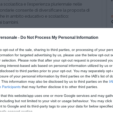
a scolastica e l'esperienza pluriennale nelle
ndarie consente di diversificare la proposta di
he in ambito educativo e scolastico;
ai bambini.
nizione della richiesta, non esitate a chiamarmi
Personale -
Do Not Process My Personal Information
to opt-out of the sale, sharing to third parties, or processing of your per
formation for targeted advertising by us, please use the below opt-out s
r selection. Please note that after your opt-out request is processed y
eing interest-based ads based on personal information utilized by us or
disclosed to third parties prior to your opt-out. You may separately opt-
rdia
losure of your personal information by third parties on the IAB’s list of
. This information may also be disclosed by us to third parties on the
IA
Participants
that may further disclose it to other third parties.
 that this website/app uses one or more Google services and may gath
including but not limited to your visit or usage behaviour. You may click 
 to Google and its third-party tags to use your data for below specifi
ogle consent section.