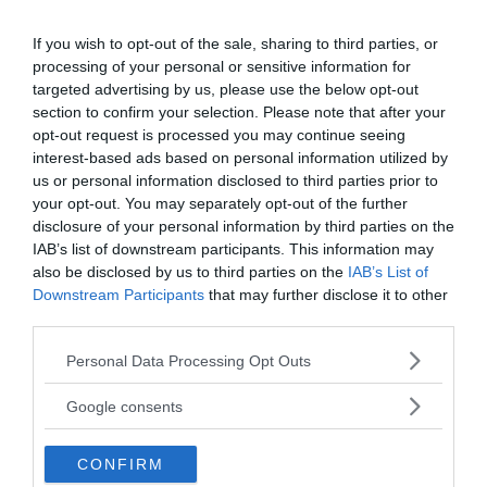
DISAGIO PSICOLOGICO
Ciclotimia, cos'è e come si cura
If you wish to opt-out of the sale, sharing to third parties, or
processing of your personal or sensitive information for
targeted advertising by us, please use the below opt-out
AMORE
section to confirm your selection. Please note that after your
Liberarsi dall'ossessione per una
opt-out request is processed you may continue seeing
persona
interest-based ads based on personal information utilized by
us or personal information disclosed to third parties prior to
your opt-out. You may separately opt-out of the further
disclosure of your personal information by third parties on the
IAB’s list of downstream participants. This information may
I nostri speciali
also be disclosed by us to third parties on the
IAB’s List of
Downstream Participants
that may further disclose it to other
third parties.
Please note that this website/app uses one or more Google
Personal Data Processing Opt Outs
services and may gather and store information including but
not limited to your visit or usage behaviour. You may click to
Google consents
grant or deny consent to Google and its third-party tags to
Psicologia della Divina Commedia
use your data for below specified purposes in below Google
CONFIRM
consent section.