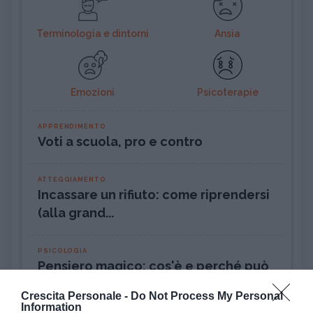
Terminologia e dintorni
Ansia
Emozioni
Psicoterapie
APPRENDIMENTO
Voti a scuola, pro e contro
ATTEGGIAMENTO
Incassare un rifiuto: come riprendersi
(alla grand...
PSICOLOGIA
Pensiero magico: cos'è e perché può
rivelarsi util...
Crescita Personale -
Do Not Process My Personal
Information