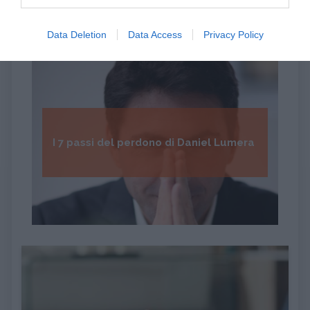
Data Deletion
Data Access
Privacy Policy
I 7 passi del perdono di Daniel Lumera