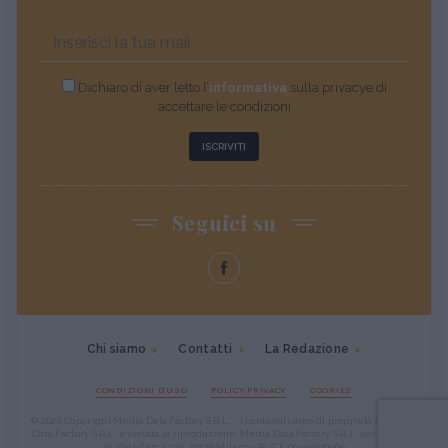
Dichiaro di aver letto l’
informativa
sulla privacye di
accettare le condizioni
ISCRIVITI
Seguici su
Chi siamo
Contatti
La Redazione
CONDIZIONI D'USO
POLICY PRIVACY
COOKIES
© 2026 Copyright Media Data Factory S.R.L. - I contenuti sono di proprietà di Media
Data Factory S.R.L, è vietata la riproduzione. Media Data Factory S.R.L. sede legale
in viale Sarca 336, 20126 Milano - PI/CF 09595010969