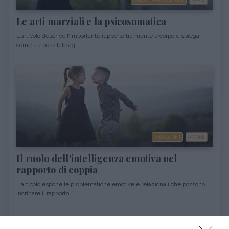
CRESCITA PERSONALE
VARIE
Le arti marziali e la psicosomatica
L'articolo descrive l'importante rapporto tra mente e corpo e spiega
come sia possibile ag...
RELAZIONI
AMORE
Il ruolo dell'intelligenza emotiva nel
rapporto di coppia
L'articolo espone le problematiche emotive e relazionali che possono
incrinare il rapporto...