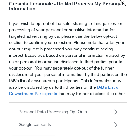
Crescita Personale -
Do Not Process My Personal
Ultimi argomenti
Information
If you wish to opt-out of the sale, sharing to third parties, or
processing of your personal or sensitive information for
targeted advertising by us, please use the below opt-out
Terminologia e dintorni
Ansia
section to confirm your selection. Please note that after your
opt-out request is processed you may continue seeing
interest-based ads based on personal information utilized by
us or personal information disclosed to third parties prior to
Emozioni
Psicoterapie
your opt-out. You may separately opt-out of the further
disclosure of your personal information by third parties on the
APPRENDIMENTO
IAB’s list of downstream participants. This information may
Voti a scuola, pro e contro
also be disclosed by us to third parties on the
IAB’s List of
Downstream Participants
that may further disclose it to other
third parties.
ATTEGGIAMENTO
Incassare un rifiuto: come riprendersi
Please note that this website/app uses one or more Google
Personal Data Processing Opt Outs
(alla grand...
services and may gather and store information including but
not limited to your visit or usage behaviour. You may click to
Google consents
grant or deny consent to Google and its third-party tags to
PSICOLOGIA
use your data for below specified purposes in below Google