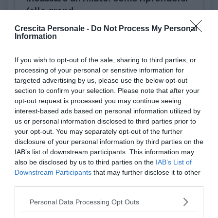
(alla grand...
Crescita Personale -
Do Not Process My Personal
Information
PSICOLOGIA
Pensiero magico: cos'è e perché può
rivelarsi util...
If you wish to opt-out of the sale, sharing to third parties, or
processing of your personal or sensitive information for
targeted advertising by us, please use the below opt-out
DISAGIO PSICOLOGICO
section to confirm your selection. Please note that after your
Ciclotimia, cos'è e come si cura
opt-out request is processed you may continue seeing
interest-based ads based on personal information utilized by
us or personal information disclosed to third parties prior to
AMORE
your opt-out. You may separately opt-out of the further
Liberarsi dall'ossessione per una
disclosure of your personal information by third parties on the
persona
IAB’s list of downstream participants. This information may
also be disclosed by us to third parties on the
IAB’s List of
Downstream Participants
that may further disclose it to other
third parties.
I nostri speciali
Please note that this website/app uses one or more Google
Personal Data Processing Opt Outs
services and may gather and store information including but