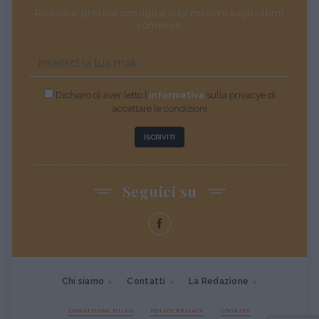
Riceverai preziosi consigli e informazioni sugli ultimi
contenuti
Dichiaro di aver letto l’
informativa
sulla privacye di
accettare le condizioni
ISCRIVITI
Seguici su
Chi siamo
Contatti
La Redazione
CONDIZIONI D'USO
POLICY PRIVACY
COOKIES