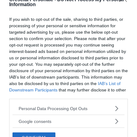
rivelarsi util...
Information
DISAGIO PSICOLOGICO
If you wish to opt-out of the sale, sharing to third parties, or
Ciclotimia, cos'è e come si cura
processing of your personal or sensitive information for
targeted advertising by us, please use the below opt-out
section to confirm your selection. Please note that after your
AMORE
opt-out request is processed you may continue seeing
Liberarsi dall'ossessione per una
interest-based ads based on personal information utilized by
persona
us or personal information disclosed to third parties prior to
your opt-out. You may separately opt-out of the further
disclosure of your personal information by third parties on the
IAB’s list of downstream participants. This information may
also be disclosed by us to third parties on the
IAB’s List of
I nostri speciali
Downstream Participants
that may further disclose it to other
third parties.
Please note that this website/app uses one or more Google
Personal Data Processing Opt Outs
services and may gather and store information including but
not limited to your visit or usage behaviour. You may click to
Google consents
grant or deny consent to Google and its third-party tags to
use your data for below specified purposes in below Google
Psicologia della Divina Commedia