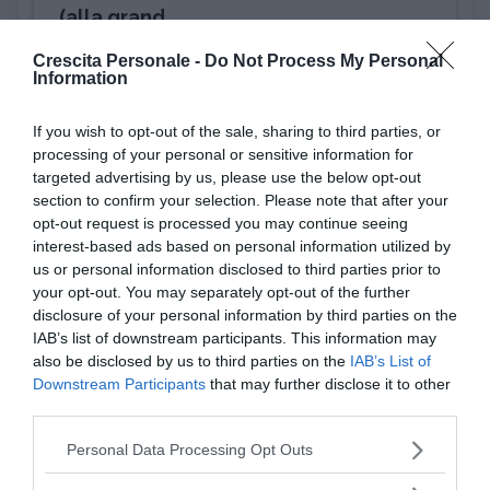
(alla grand...
Crescita Personale -
Do Not Process My Personal
Information
PSICOLOGIA
Pensiero magico: cos'è e perché può
rivelarsi util...
If you wish to opt-out of the sale, sharing to third parties, or
processing of your personal or sensitive information for
targeted advertising by us, please use the below opt-out
DISAGIO PSICOLOGICO
section to confirm your selection. Please note that after your
Ciclotimia, cos'è e come si cura
opt-out request is processed you may continue seeing
interest-based ads based on personal information utilized by
us or personal information disclosed to third parties prior to
AMORE
your opt-out. You may separately opt-out of the further
Liberarsi dall'ossessione per una
disclosure of your personal information by third parties on the
persona
IAB’s list of downstream participants. This information may
also be disclosed by us to third parties on the
IAB’s List of
Downstream Participants
that may further disclose it to other
third parties.
I nostri speciali
Please note that this website/app uses one or more Google
Personal Data Processing Opt Outs
services and may gather and store information including but