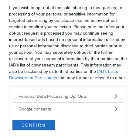
Ciclotimia, cos'è e come si cura
If you wish to opt-out of the sale, sharing to third parties, or
processing of your personal or sensitive information for
AMORE
targeted advertising by us, please use the below opt-out
Liberarsi dall'ossessione per una
section to confirm your selection. Please note that after your
persona
opt-out request is processed you may continue seeing
interest-based ads based on personal information utilized by
us or personal information disclosed to third parties prior to
your opt-out. You may separately opt-out of the further
disclosure of your personal information by third parties on the
I nostri speciali
IAB’s list of downstream participants. This information may
also be disclosed by us to third parties on the
IAB’s List of
Downstream Participants
that may further disclose it to other
third parties.
Please note that this website/app uses one or more Google
Personal Data Processing Opt Outs
services and may gather and store information including but
not limited to your visit or usage behaviour. You may click to
Google consents
Psicologia della Divina Commedia
grant or deny consent to Google and its third-party tags to
use your data for below specified purposes in below Google
CONFIRM
consent section.