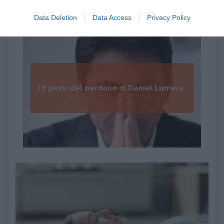
Data Deletion
Data Access
Privacy Policy
I 7 passi del perdono di Daniel Lumera