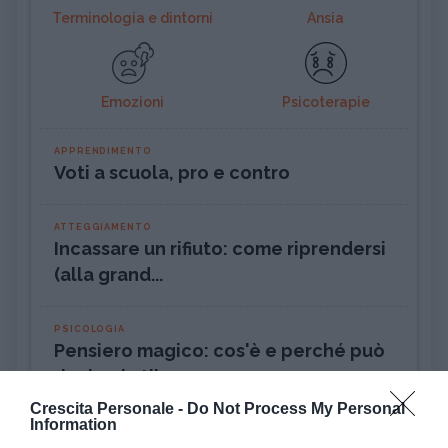
Terminologia e dintorni
Ansia
Emozioni
Psicoterapie
APPRENDIMENTO
Voti a scuola, pro e contro
ATTEGGIAMENTO
Incassare un rifiuto: come riprendersi
(alla grand...
PSICOLOGIA
Pensiero magico: cos'è e perché può
rivelarsi util...
Crescita Personale -
Do Not Process My Personal
Information
DISAGIO PSICOLOGICO