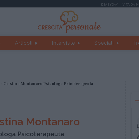
DEABYDAY
VITA DA 
Articoli
Interviste
Speciali
Tr
Cristina Montanaro Psicologa Psicoterapeuta
istina Montanaro
ologa Psicoterapeuta