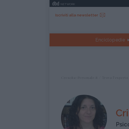
NETWORK
Iscriviti alla newsletter
Enciclopedie
Crescita-Personale.it
Trova l'esperto
Cr
Psic