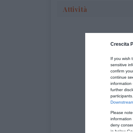
Attività
Crescita 
If you wish 
sensitive in
confirm you
continue se
information 
further disc
participants
Downstream 
Please note
information 
deny consent
in below Go