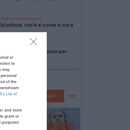
DISAGIO PSICOLOGICO
Ciclotimia, cos'è e come si cura
AMORE
Liberarsi dall'ossessione per
sonal or
una persona
ection to
ou may
 personal
out of the
 downstream
B’s List of
I nostri speciali
er and store
to grant or
ed purposes