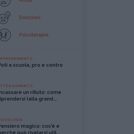
Ansia
Emozioni
Psicoterapie
APPRENDIMENTO
Voti a scuola, pro e contro
ATTEGGIAMENTO
Incassare un rifiuto: come
riprendersi (alla grand...
PSICOLOGIA
Pensiero magico: cos'è e
perché può rivelarsi util...