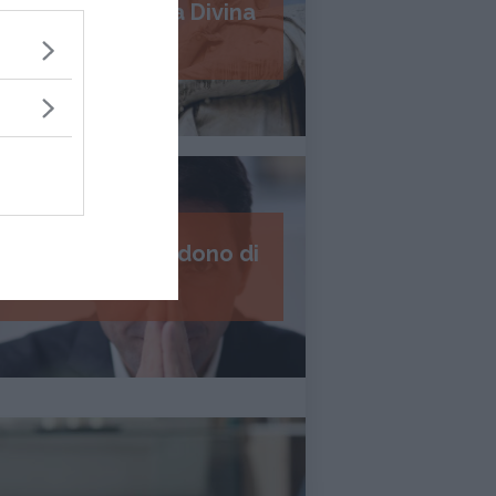
Psicologia della Divina
Commedia
I 7 passi del perdono di
Daniel Lumera