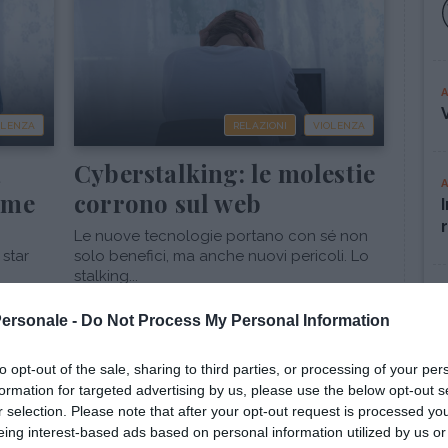
OLENZA
RELAZIONI
VIOLENZA
a
Cyberstalking: le molestie
ome
corrono sul web
Le nuove tecnologie portano con sé non
 star
solo benefici, ma anche nuovi pericoli. Lo
stalking...
Personale -
Do Not Process My Personal Information
to opt-out of the sale, sharing to third parties, or processing of your per
formation for targeted advertising by us, please use the below opt-out s
r selection. Please note that after your opt-out request is processed y
eing interest-based ads based on personal information utilized by us or