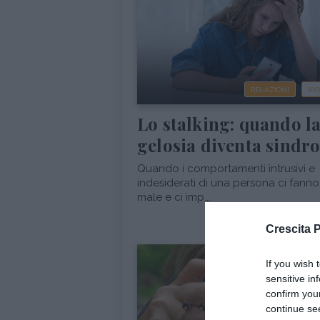
RELAZIONI
VI
Lo stalking: quando l
gelosia diventa sindr
Quando i comportamenti intrusivi e
indesiderati di una persona ci fanno
male e ci imp...
Crescita 
If you wish 
sensitive in
confirm you
continue se