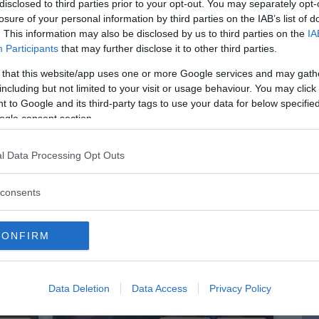
disclosed to third parties prior to your opt-out. You may separately opt-
losure of your personal information by third parties on the IAB’s list of
. This information may also be disclosed by us to third parties on the
IA
Participants
that may further disclose it to other third parties.
OLENZA
RELAZIONI
VIOLENZA
 that this website/app uses one or more Google services and may gath
 tra
L'autoaggressività nella
including but not limited to your visit or usage behaviour. You may click 
psicanalisi
 to Google and its third-party tags to use your data for below specifi
ogle consent section.
zione
L'autoaggressività è una forma di
ti dei
comportamento lesiva per il proprio Sé che
attraverso il...
l Data Processing Opt Outs
consents
CONFIRM
Data Deletion
Data Access
Privacy Policy