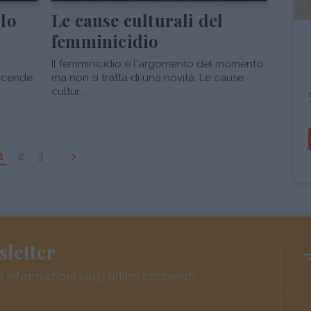
 lo
Le cause culturali del
femminicidio
Il femminicidio è l'argomento del momento,
vicende
ma non si tratta di una novità. Le cause
cultur...
1
2
3
sletter
e informazioni sugli ultimi contenuti