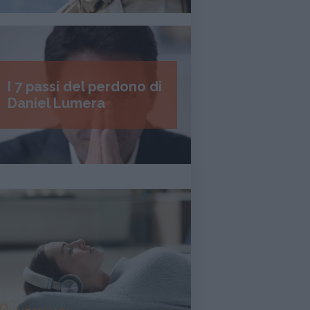
I 7 passi del perdono di
Daniel Lumera