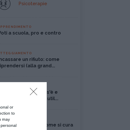
Psicoterapie
APPRENDIMENTO
Voti a scuola, pro e contro
ATTEGGIAMENTO
Incassare un rifiuto: come
riprendersi (alla grand...
PSICOLOGIA
Pensiero magico: cos'è e
perché può rivelarsi util...
sonal or
ection to
ou may
DISAGIO PSICOLOGICO
Ciclotimia, cos'è e come si cura
 personal