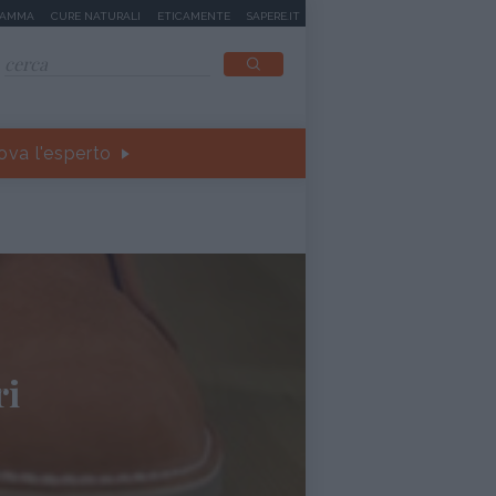
MAMMA
CURE NATURALI
ETICAMENTE
SAPERE.IT
ova l'esperto
ri