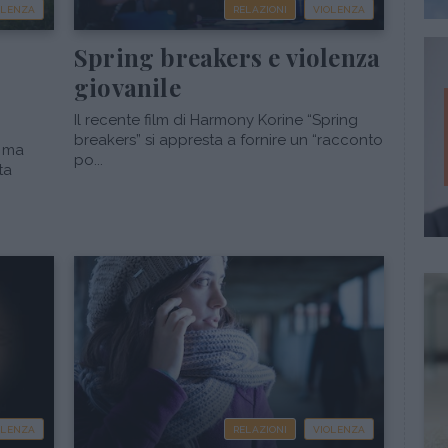
OLENZA
RELAZIONI
VIOLENZA
Spring breakers e violenza
giovanile
Il recente film di Harmony Korine “Spring
breakers” si appresta a fornire un “racconto
, ma
po...
ta
OLENZA
RELAZIONI
VIOLENZA