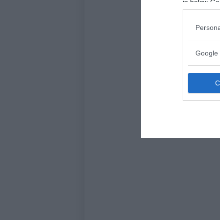
in below Go
Persona
Google 