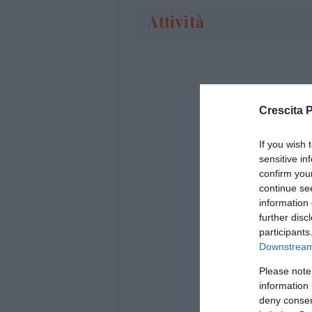
Attività
Crescita 
If you wish 
sensitive in
confirm you
continue se
information 
further disc
participants
Downstream 
Please note
information 
deny consent