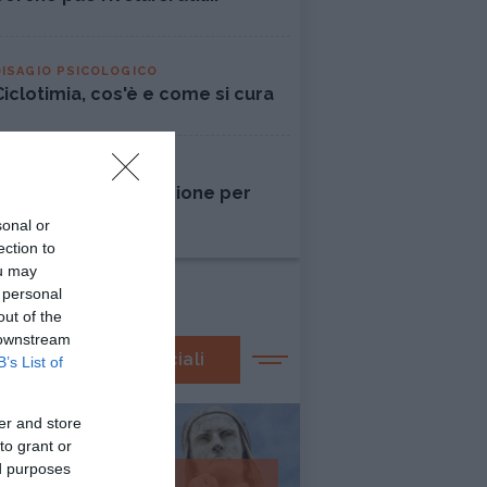
DISAGIO PSICOLOGICO
Ciclotimia, cos'è e come si cura
AMORE
Liberarsi dall'ossessione per
una persona
sonal or
ection to
ou may
 personal
out of the
 downstream
I nostri speciali
B’s List of
er and store
to grant or
ed purposes