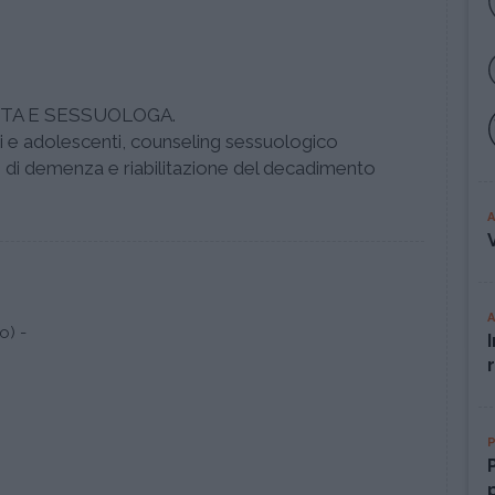
TA E SESSUOLOGA.
lti e adolescenti, counseling sessuologico
si di demenza e riabilitazione del decadimento
o) -