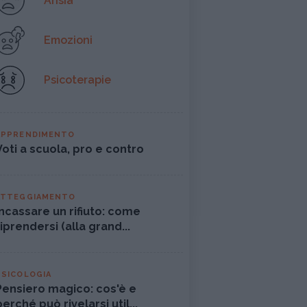
Ansia
Emozioni
Psicoterapie
APPRENDIMENTO
Voti a scuola, pro e contro
ATTEGGIAMENTO
Incassare un rifiuto: come
riprendersi (alla grand...
PSICOLOGIA
Pensiero magico: cos'è e
perché può rivelarsi util...