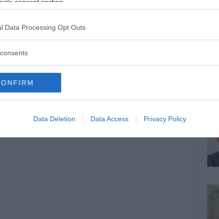
ogle consent section.
l Data Processing Opt Outs
consents
CONFIRM
Data Deletion
Data Access
Privacy Policy