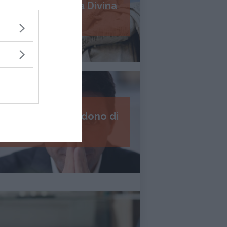
Psicologia della Divina
Commedia
I 7 passi del perdono di
Daniel Lumera