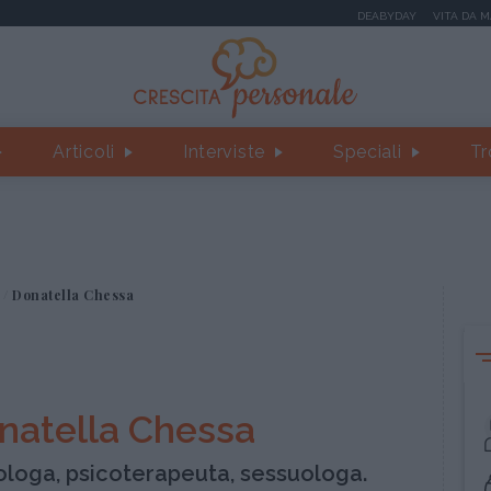
DEABYDAY
VITA DA 
Articoli
Interviste
Speciali
Tr
Donatella Chessa
natella Chessa
ologa, psicoterapeuta, sessuologa.